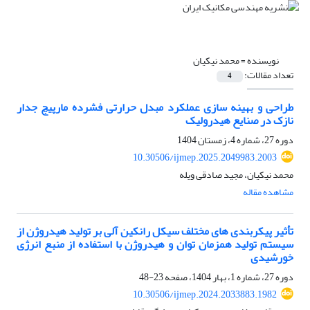
نویسنده =
محمد نیکیان
تعداد مقالات:
4
طراحی و بهینه سازی عملکرد مبدل حرارتی فشرده مارپیچ جدار
نازک در صنایع هیدرولیک
دوره 27، شماره 4، زمستان 1404
10.30506/ijmep.2025.2049983.2003
محمد نیکیان، مجید صادقی ویله
مشاهده مقاله
تأثیر پیکربندی های مختلف سیکل رانکین آلی بر تولید هیدروژن از
سیستم تولید همزمان توان و هیدروژن با استفاده از منبع انرژی
خورشیدی
دوره 27، شماره 1، بهار 1404، صفحه
23-48
10.30506/ijmep.2024.2033883.1982