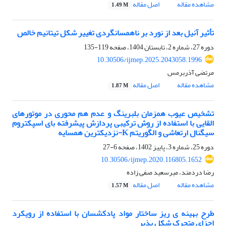
مشاهده مقاله
اصل مقاله
1.49 M
تأثیر آنیل بعد از نورد بر ناهمسانگردی تغییر شکل تیتانیم خالص
دوره 27، شماره 2، تابستان 1404، صفحه
119-135
10.30506/ijmep.2025.2043058.1996
مرتضی آذربرمس
مشاهده مقاله
اصل مقاله
1.87 M
تشخیص عیوب همزمان بلبرینگ و عدم‌ هم ‌محوری در موتورهای
القایی با استفاده از روش ترکیبی پردازش پیشرفته بای ‌اسپکتروم
سیگنال ارتعاشی و الگوریتم K-نزدیکترین همسایه
دوره 25، شماره 3، پاییز 1402، صفحه
6-27
10.30506/ijmep.2020.116805.1652
رضا دردمند، میرسعید صفی زاده
مشاهده مقاله
اصل مقاله
1.57 M
طرح بهینه ی ریز ساختار مواد پادکشسان با استفاده از رویکرد
اجزای متحرک شکل پذیر