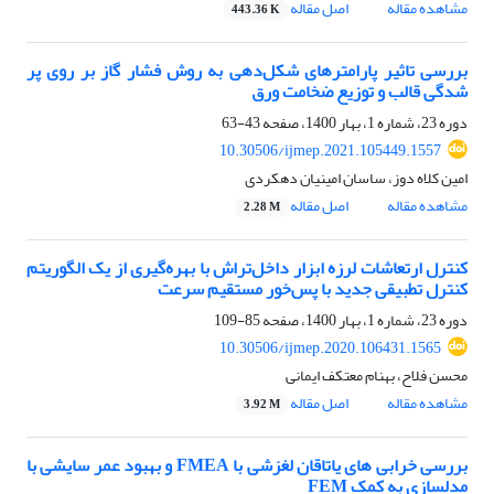
مشاهده مقاله
اصل مقاله
443.36 K
بررسی تاثیر پارامترهای شکل‌دهی به روش فشار گاز بر روی پر
شدگی قالب و توزیع ضخامت ورق
دوره 23، شماره 1، بهار 1400، صفحه
43-63
10.30506/ijmep.2021.105449.1557
امین کلاه دوز، ساسان امینیان دهکردی
مشاهده مقاله
اصل مقاله
2.28 M
کنترل ارتعاشات لرزه ابزار داخل‌تراش با بهره‌گیری از یک الگوریتم
کنترل تطبیقی جدید با پس‌خور مستقیم سرعت
دوره 23، شماره 1، بهار 1400، صفحه
85-109
10.30506/ijmep.2020.106431.1565
محسن فلاح، بهنام معتکف ایمانی
مشاهده مقاله
اصل مقاله
3.92 M
بررسی خرابی های یاتاقان لغزشی با FMEA و بهبود عمر سایشی با
مدلسازی به کمک FEM