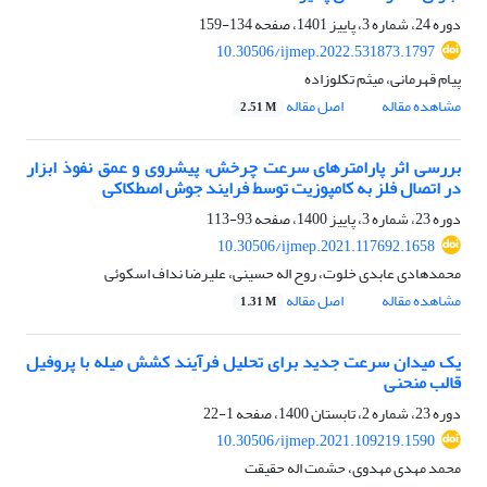
دوره 24، شماره 3، پاییز 1401، صفحه
134-159
10.30506/ijmep.2022.531873.1797
پیام قهرمانی، میثم تکلوزاده
مشاهده مقاله
اصل مقاله
2.51 M
بررسی اثر پارامترهای سرعت چرخش، پیشروی و عمق نفوذ ابزار
در اتصال فلز به کامپوزیت توسط فرایند جوش اصطکاکی
دوره 23، شماره 3، پاییز 1400، صفحه
93-113
10.30506/ijmep.2021.117692.1658
محمدهادی عابدی خلوت، روح اله حسینی، علیرضا نداف اسکوئی
مشاهده مقاله
اصل مقاله
1.31 M
یک میدان سرعت جدید برای تحلیل فرآیند کشش میله با پروفیل
قالب منحنی
دوره 23، شماره 2، تابستان 1400، صفحه
1-22
10.30506/ijmep.2021.109219.1590
محمد مهدی مهدوی، حشمت اله حقیقت