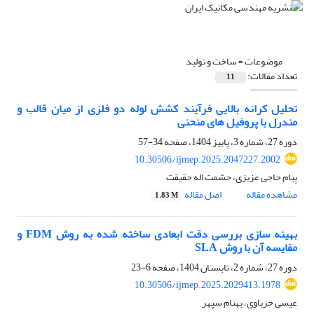
موضوعات =
ساخت و تولید
تعداد مقالات:
11
تحلیل کرانه بالایی فرآیند کشش لوله دو فلزی از میان قالب و
مندرل با پروفیل ‌های منحنی
دوره 27، شماره 3، پاییز 1404، صفحه
34-57
10.30506/ijmep.2025.2047227.2002
پیام حاجی عزیزی، حشمت اله حقیقت
مشاهده مقاله
اصل مقاله
1.83 M
بهینه ‌سازی بررسی دقت ابعادی ساخته ‌شده به روش FDM و
مقایسه آن با روش SLA
دوره 27، شماره 2، تابستان 1404، صفحه
6-23
10.30506/ijmep.2025.2029413.1978
عیسی حزباوی، بهنام سپهر