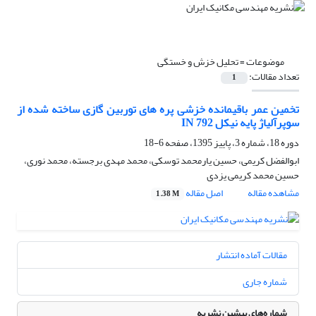
موضوعات =
تحلیل خزش و خستگی
تعداد مقالات:
1
تخمین عمر باقیمانده خزشی پره های توربین گازی‎ ساخته شده از
سوپرآلیاژ پایه نیکل ‏IN 792‎
دوره 18، شماره 3، پاییز 1395، صفحه
6-18
ابوالفضل کریمی، حسین یارمحمد توسکی، محمد مهدی برجسته، محمد نوری،
حسین محمد کریمی یزدی
مشاهده مقاله
اصل مقاله
1.38 M
مقالات آماده انتشار
شماره جاری
شماره‌های پیشین نشریه