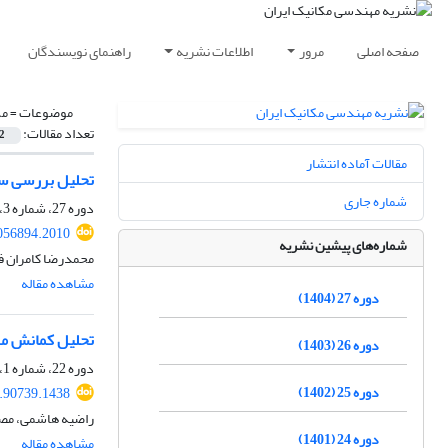
صفحه اصلی
مرور
اطلاعات نشریه
راهنمای نویسندگان
موضوعات =
مک
تعداد مقالات:
2
مقالات آماده انتشار
تحلیل بررسی سف
شماره جاری
دوره 27، شماره 3، پاییز 1404، صفحه
056894.2010
شماره‌های پیشین نشریه
محمدرضا کامران ف
مشاهده مقاله
دوره 27 (1404)
تحلیل کمانش مکا
دوره 26 (1403)
دوره 22، شماره 1، بهار 1399
دوره 25 (1402)
.90739.1438
راضیه هاشمی، مصط
دوره 24 (1401)
مشاهده مقاله