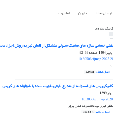
ارسال مقاله
داوران
تماس با ما
انیک سازه‌ها
تی خمشی سازه های مشبک سلولی متشکل از المان تیر به روش اجزاء مح
58-82
10.30506/ijmep.2025.2
رد
اصل مقاله
1.56 M
نیکی پنل های استوانه ای مدرج تابعی تقویت شده با نانولوله های کربنی
10.30506/ijmep.2020
فی میرزائی، محمدرضا عدل پرور
اصل مقاله
637.83 K