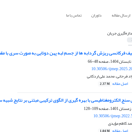
ارسال مقاله
داوران
تماس با ما
دازه‌گیری جریان
 فرکانسی ریزش گردابه ‌ها از جسم لبه پهن دوتایی به ‌صورت سری با مقطع
48-66
10.30506/ijmep.2025.2
اد فرحانی، محمد علی اردکانی
اصل مقاله
2.37 M
سنج الکترومغناطیسی با بهر‌ه ‌گیری از الگوی ترکیبی مبتنی بر نتایج شبیه 
109-128
10.30506/ijmep.2022.
د کاظم مؤیدی
اصل مقاله
1.04 M