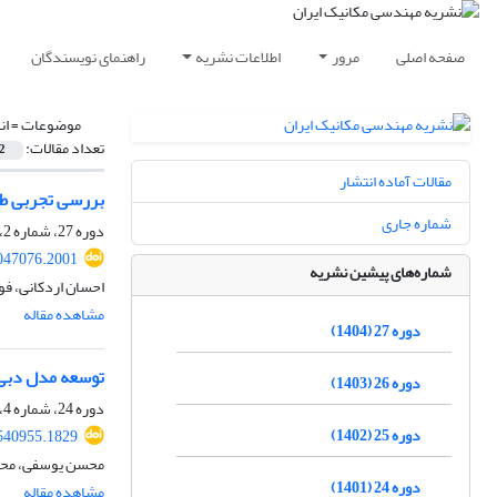
صفحه اصلی
مرور
اطلاعات نشریه
راهنمای نویسندگان
موضوعات =
ان
تعداد مقالات:
2
مقالات آماده انتشار
بررسی تجربی طیف
شماره جاری
دوره 27، شماره 2، تابستان 1404، صفحه
047076.2001
شماره‌های پیشین نشریه
احسان اردکانی، فو
مشاهده مقاله
دوره 27 (1404)
توسعه مدل‌ دبی 
دوره 26 (1403)
دوره 24، شماره 4، زمستان 1401، صفحه
دوره 25 (1402)
540955.1829
محسن یوسفی، محم
دوره 24 (1401)
مشاهده مقاله