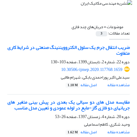
موضوعات =
جریان‌های چند فازی
تعداد مقالات:
3
ضریب انتقال جرم یک سلول الکتروویننینگ صنعتی در شرایط کاری
متفاوت
دوره 22، شماره 2، تابستان 1399، صفحه
103-130
10.30506/ijmep.2020.117768.1659
سیدعلی اکبر پوراحمدی بابکی، شهرام طالبی
مشاهده مقاله
اصل مقاله
1.18 M
مقایسه مدل های دو سیالی یک بعدی در پیش بینی متغیر های
جریانهای دو فازی گاز-مایع در لوله عمودی و تعیین مدل مناسب
دوره 20، شماره 4، زمستان 1397، صفحه
26-53
وحید شکری، کاظم اسماعیلی
مشاهده مقاله
اصل مقاله
1.62 M