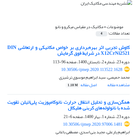
موضوعات =
مکانیک در مقیاس میکرو و نانو
تعداد مقالات:
4
کاوش تجربی اثر بهره‌برداری بر خواص مکانیکی و ارتعاشی DIN
X12CrNi2521 در شرایط فوق گرمایش
دوره 23، شماره 2، تابستان 1400، صفحه
96-113
10.30506/ijmep.2020.113522.1628
محمد حمیصی، سید ابراهیم موسوی ترشیزی
مشاهده مقاله
اصل مقاله
1.18 M
همگن‌سازی و تحلیل انتقال حرارت نانوکامپوزیت پلی‌اتیلن تقویت
شده با نانولوله‌های کربنی هلیکال
دوره 23، شماره 1، بهار 1400، صفحه
6-21
10.30506/ijmep.2020.97006.1481
ابراهیم یارعلی، مجید بنی اسدی، مصطفی باغانی