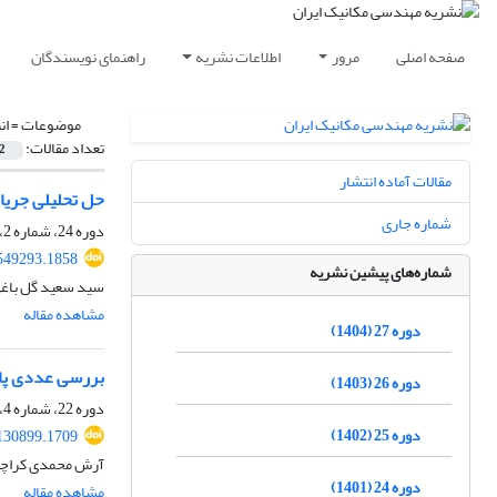
صفحه اصلی
مرور
اطلاعات نشریه
راهنمای نویسندگان
موضوعات =
ان
تعداد مقالات:
2
مقالات آماده انتشار
حل تحلیلی جریان
شماره جاری
دوره 24، شماره 2، تابستان 1401، صفحه
549293.1858
شماره‌های پیشین نشریه
سید سعید گل باغی
مشاهده مقاله
دوره 27 (1404)
بررسی عددی پارا
دوره 26 (1403)
دوره 22، شماره 4، زمستان 1399، صفحه
دوره 25 (1402)
130899.1709
آرش محمدی کراچی،
دوره 24 (1401)
مشاهده مقاله