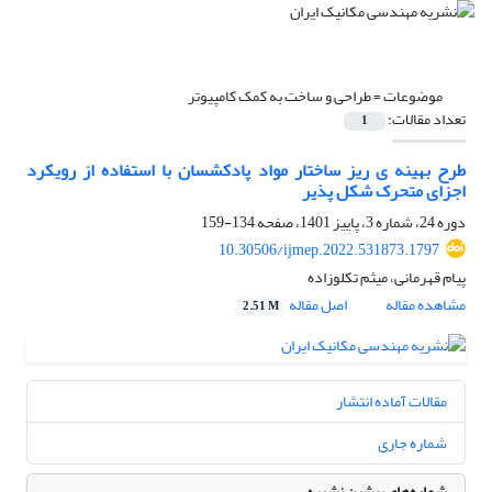
موضوعات =
طراحی و ساخت به کمک کامپیوتر
تعداد مقالات:
1
طرح بهینه ی ریز ساختار مواد پادکشسان با استفاده از رویکرد
اجزای متحرک شکل پذیر
دوره 24، شماره 3، پاییز 1401، صفحه
134-159
10.30506/ijmep.2022.531873.1797
پیام قهرمانی، میثم تکلوزاده
مشاهده مقاله
اصل مقاله
2.51 M
مقالات آماده انتشار
شماره جاری
شماره‌های پیشین نشریه