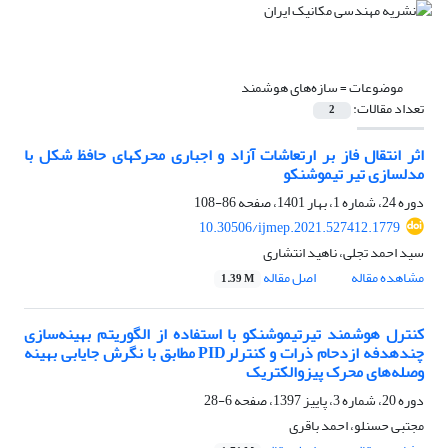
موضوعات =
سازه‌های هوشمند
تعداد مقالات:
2
اثر انتقال فاز بر ارتعاشات آزاد و اجباری محرکهای حافظ شکل با
مدلسازی تیر تیموشنکو
دوره 24، شماره 1، بهار 1401، صفحه
86-108
10.30506/ijmep.2021.527412.1779
سید احمد تجلی، ناهید انتشاری
مشاهده مقاله
اصل مقاله
1.39 M
کنترل هوشمند تیرتیموشنکو با استفاده از الگوریتم بهینه‌سازی
چندهدفه ازدحام ذرات و کنترلرPID مطابق با نگرش جایابی بهینه
وصله‌های محرک پیزوالکتریک
دوره 20، شماره 3، پاییز 1397، صفحه
6-28
مجتبی حسنلو، احمد باقری