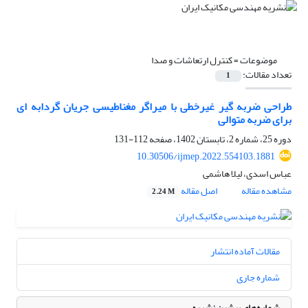
موضوعات =
کنترل ارتعاشات و صدا
تعداد مقالات:
1
طراحی ضربه گیر غیرخطی با میراگر مغناطیسی جریان گردابه ای
برای ضربه متوالی
دوره 25، شماره 2، تابستان 1402، صفحه
112-131
10.30506/ijmep.2022.554103.1881
عباس اسدی، لیلا هاشمی
مشاهده مقاله
اصل مقاله
2.24 M
مقالات آماده انتشار
شماره جاری
شماره‌های پیشین نشریه