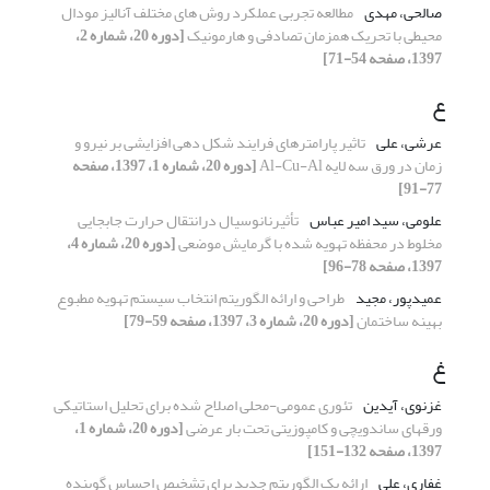
صالحی، مهدی
مطالعه تجربی عملکرد روش های مختلف آنالیز مودال
محیطی با تحریک همزمان تصادفی و هارمونیک
[دوره 20، شماره 2،
1397، صفحه 54-71]
ع
عرشی، علی
تاثیر پارامترهای فرایند شکل دهی افزایشی بر نیرو و
زمان در ورق سه لایه Al-Cu-Al
[دوره 20، شماره 1، 1397، صفحه
77-91]
علومی، سید امیر عباس
تأثیرنانوسیال درانتقال حرارت جابجایی
مخلوط در محفظه تهویه شده با گرمایش موضعی
[دوره 20، شماره 4،
1397، صفحه 78-96]
عمیدپور، مجید
طراحی و ارائه الگوریتم انتخاب سیستم تهویه مطبوع
بهینه ساختمان
[دوره 20، شماره 3، 1397، صفحه 59-79]
غ
غزنوی، آیدین
تئوری عمومی-محلی اصلاح شده برای تحلیل استاتیکی
ورقهای ساندویچی و کامپوزیتی تحت بار عرضی
[دوره 20، شماره 1،
1397، صفحه 132-151]
غفاری، علی
ارائه یک الگوریتم جدید برای تشخیص احساس گوینده