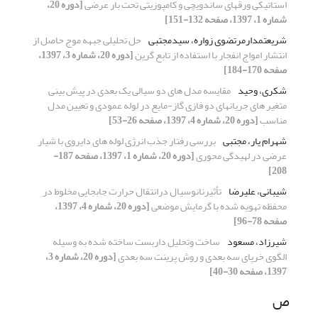
استاتیکی ورقهای ساندویچی و کامپوزیتی تحت بار عرضی
[دوره 20،
شماره 1، 1397، صفحه 132-151]
شریعتمدارمرتضوی زواره، سیدمجتبی
حل تحلیلی جبهه موج حاصل از
انتشار امواج انفجار با استفاده از تابع گرین
[دوره 20، شماره 3، 1397،
صفحه 170-184]
شکری، وحید
مقایسه مدل های دو سیالی یک بعدی در پیش بینی
متغیر های جریانهای دو فازی گاز-مایع در لوله عمودی و تعیین مدل
مناسب
[دوره 20، شماره 4، 1397، صفحه 26-53]
شهرام یار، مجتبی
بررسی رفتار جذب انرژی لوله های دایروی با شیار
عرضی در لهیدگی محوری
[دوره 20، شماره 1، 1397، صفحه 187-
208]
شیبانی، علیرضا
تأثیرنانوسیال درانتقال حرارت جابجایی مخلوط در
محفظه تهویه شده با گرمایش موضعی
[دوره 20، شماره 4، 1397،
صفحه 78-96]
شیرزاد، مسعود
ساخت وتحلیل داربست ساخته شده به وسیله
الگوی خرپای سه بعدی و روش پرینت سه بعدی
[دوره 20، شماره 3،
1397، صفحه 30-40]
ص