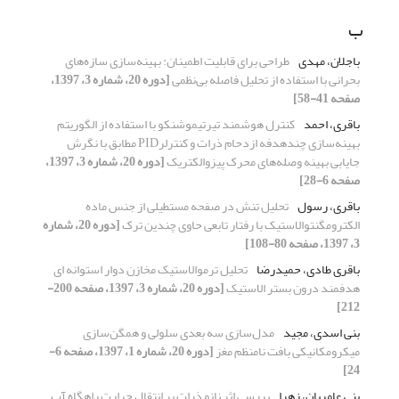
ب
باجلان، مهدی
طراحی برای قابلیت اطمینان: بهینه‌سازی سازه‌های
بحرانی با استفاده از تحلیل فاصله بی‌نظمی
[دوره 20، شماره 3، 1397،
صفحه 41-58]
باقری، احمد
کنترل هوشمند تیرتیموشنکو با استفاده از الگوریتم
بهینه‌سازی چندهدفه ازدحام ذرات و کنترلرPID مطابق با نگرش
جایابی بهینه وصله‌های محرک پیزوالکتریک
[دوره 20، شماره 3، 1397،
صفحه 6-28]
باقری، رسول
تحلیل تنش در صفحه مستطیلی از جنس ماده
الکترومگنتوالاستیک با رفتار تابعی حاوی چندین ترک
[دوره 20، شماره
3، 1397، صفحه 80-108]
باقری طادی، حمیدرضا
تحلیل ترموالاستیک مخازن دوار استوانه‏ ای
هدفمند درون بستر الاستیک
[دوره 20، شماره 3، 1397، صفحه 200-
212]
بنی اسدی، مجید
مدل‌سازی سه بعدی سلولی و همگن‌سازی
میکرومکانیکی بافت نامنظم مغز
[دوره 20، شماره 1، 1397، صفحه 6-
24]
بنی عامریان، زهرا
بررسی اثر نانو ذرات بر انتقال حرارت راهگاه آب