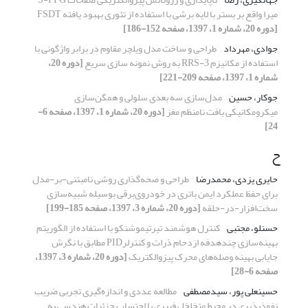
میرا واقع بر بستر با لایه برشی با استفاده از تئوری بهبود یافته FSDT
[دوره 20، شماره 1، 1397، صفحه 152-186]
جوادی، مهرداد
طراحی و ساخت مدل ویلچر مقاوم در برابر واژگونی با
استفاده از مکانیزم 3-RRS به روش نمونه سازی سریع
[دوره 20،
شماره 1، 1397، صفحه 209-221]
جوکار، حسین
مدل‌سازی سه بعدی سلولی و همگن‌سازی
میکرومکانیکی بافت نامنظم مغز
[دوره 20، شماره 1، 1397، صفحه 6-
24]
ح
حایری یزدی، محمدرضا
طراحی و صحه‌گذاری روشی نامبتنی-بر-مدل
برای حفظ عملکرد ایمن باتری در خودروی‌برقی بوسیله شبیه‌سازی
سخت‌افزار-در-حلقه
[دوره 20، شماره 3، 1397، صفحه 185-199]
حسنلو، مجتبی
کنترل هوشمند تیرتیموشنکو با استفاده از الگوریتم
بهینه‌سازی چندهدفه ازدحام ذرات و کنترلرPID مطابق با نگرش
جایابی بهینه وصله‌های محرک پیزوالکتریک
[دوره 20، شماره 3، 1397،
صفحه 6-28]
حسینعلی پور، سیدمصطفی
مطالعه عددی و اندازه‌گیری تجربی ضریب
نفوذپذیری در محیط متخلخل فیبری با احتساب جزئیات هندسی به