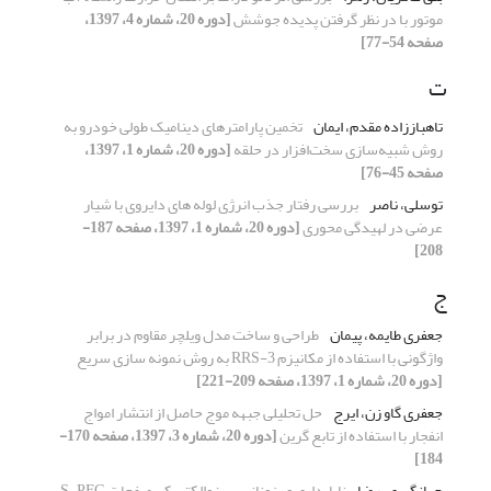
موتور با در نظر گرفتن پدیده جوشش
[دوره 20، شماره 4، 1397،
صفحه 54-77]
ت
تاهباززاده مقدم، ایمان
تخمین پارامترهای دینامیک طولی خودرو به
روش شبیه‌سازی سخت‌افزار در حلقه
[دوره 20، شماره 1، 1397،
صفحه 45-76]
توسلی، ناصر
بررسی رفتار جذب انرژی لوله های دایروی با شیار
عرضی در لهیدگی محوری
[دوره 20، شماره 1، 1397، صفحه 187-
208]
ج
جعفری طایمه، پیمان
طراحی و ساخت مدل ویلچر مقاوم در برابر
واژگونی با استفاده از مکانیزم 3-RRS به روش نمونه سازی سریع
[دوره 20، شماره 1، 1397، صفحه 209-221]
جعفری گاو زن، ایرج
حل تحلیلی جبهه موج حاصل از انتشار امواج
انفجار با استفاده از تابع گرین
[دوره 20، شماره 3، 1397، صفحه 170-
184]
جهانگیری، رضا
ناپایداری و رزونانس پیزوالکتریکی صفحات S-PFG