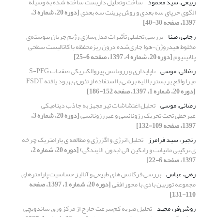
ربیعی، سید محمود
ساخت وتحلیل داربست ساخته شده به وسیله
الگوی خرپای سه بعدی و روش پرینت سه بعدی
[دوره 20، شماره 3،
1397، صفحه 30-40]
رجایی، مینا
بررسی تحلیلی تأثیرات مدل‌سازی رژیم جریان پیوسته‌ی
مخلوط هیدروژن-هوا جاری‌شده درون ریزمحفظه‌ با کاتالیست سطحی
پلاتینیوم
[دوره 20، شماره 4، 1397، صفحه 6-25]
رضائی، موسی
ناپایداری و رزونانس پیزوالکتریکی صفحات S-PFG
میرا واقع بر بستر با لایه برشی با استفاده از تئوری بهبود یافته FSDT
[دوره 20، شماره 1، 1397، صفحه 152-186]
رضائی، موسی
تحلیل اغتشاشات تیر مجهز به جاذب دینامیکی
غیرخطی تحت تحریک رزونانسی و غیررزونانسی
[دوره 20، شماره 3،
1397، صفحه 109-132]
رنجبر، سید فرامرز
تحلیل انرژی و اگزرژی و مطالعه ی پارامتریک چرخه
ی ترکیبی ماتیانت و رانکین آلی (بدون آلایندگی)
[دوره 20، شماره 2،
1397، صفحه 6-22]
رهی، عباس
بررسی فرکانس های طبیعی و آنالیز حساسیت پارامترهای
مجموعه توربین بادی با محور افقی
[دوره 20، شماره 1، 1397، صفحه
110-131]
روشن‌فر، مجید
تحلیل ضربه‌ کم‌سرعت خارج از مرکز ورق ساندویچی