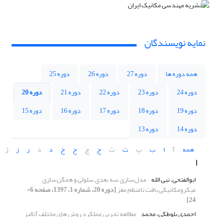
نمایه نویسندگان
همه دوره ها
دوره 27
دوره 26
دوره 25
دوره 24
دوره 23
دوره 22
دوره 21
دوره 20
دوره 19
دوره 18
دوره 17
دوره 16
دوره 15
دوره 14
دوره 13
همه
آ
ا
ب
پ
ت
ث
ج
چ
ح
خ
د
ذ
ر
ز
ژ
ا
ابوالفتحی، نبی الله
مدل‌سازی سه بعدی سلولی و همگن‌سازی
میکرومکانیکی بافت نامنظم مغز
[دوره 20، شماره 1، 1397، صفحه 6-
24]
احمدی بلوطکی، محمد
مطالعه تجربی عملکرد روش های مختلف آنالیز