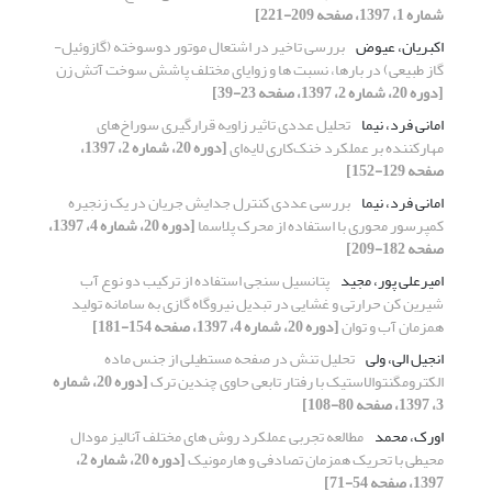
شماره 1، 1397، صفحه 209-221]
اکبریان، عیوض
بررسی تاخیر در اشتعال موتور دوسوخته (گازوئیل-
گاز طبیعی) در بارها، نسبت ها و زوایای مختلف پاشش سوخت آتش زن
[دوره 20، شماره 2، 1397، صفحه 23-39]
امانی فرد، نیما
تحلیل عددی تاثیر زاویه قرارگیری سوراخ‌های
مهارکننده بر عملکرد خنک‌کاری لایه‌ای
[دوره 20، شماره 2، 1397،
صفحه 129-152]
امانی فرد، نیما
بررسی عددی کنترل جدایش جریان در یک زنجیره
کمپرسور محوری با استفاده از محرک پلاسما
[دوره 20، شماره 4، 1397،
صفحه 182-209]
امیرعلی پور، مجید
پتانسیل سنجی استفاده از ترکیب دو نوع آب
شیرین کن حرارتی و غشایی در تبدیل نیروگاه گازی به سامانه‌ تولید
همزمان آب و توان
[دوره 20، شماره 4، 1397، صفحه 154-181]
انجیل الی، ولی
تحلیل تنش در صفحه مستطیلی از جنس ماده
الکترومگنتوالاستیک با رفتار تابعی حاوی چندین ترک
[دوره 20، شماره
3، 1397، صفحه 80-108]
اورک، محمد
مطالعه تجربی عملکرد روش های مختلف آنالیز مودال
محیطی با تحریک همزمان تصادفی و هارمونیک
[دوره 20، شماره 2،
1397، صفحه 54-71]