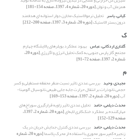
شیرین کن حرارتی و غشایی در تبدیل نیروگاه گازی به سامانه‌ تولید
همزمان آب و توان
[دوره 20، شماره 4، 1397، صفحه 154-181]
کیانی، یاسر
تحلیل ترموالاستیک مخازن دوار استوانه‏ ای هدفمند
درون بستر الاستیک
[دوره 20، شماره 3، 1397، صفحه 200-212]
گ
گلناری اردکانی، عباس
بهبود عملکرد بویلرهای پالایشگاه چهارم
مجتمع گاز پارس جنوبی به کمک تحلیل انرژی و اگزرژی
[دوره 20،
شماره 2، 1397، صفحه 72-91]
م
مجیدی، وحید
بررسی عددی تاثیر نسبت منظر محفظه مستطیلی و کسر
حجمی نانوذرات بر انتقال حرارت جابه جایی طبیعی نانوسیال آلومینا-
آب
[دوره 20، شماره 2، 1397، صفحه 153-169]
محدث دیلمی، حامد
تحلیل عددی تاثیر زاویه قرارگیری سوراخ‌های
مهارکننده بر عملکرد خنک‌کاری لایه‌ای
[دوره 20، شماره 2، 1397،
صفحه 129-152]
محدث دیلمی، حامد
بررسی عددی کنترل جدایش جریان در یک
زنجیره کمپرسور محوری با استفاده از محرک پلاسما
[دوره 20، شماره