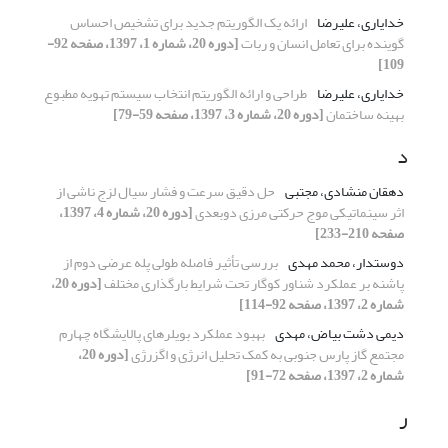
خدایاری، علیرضا
ارائه یک الگوریتم جدید برای تشخیص احساس
گوینده برای تعامل انسان و ربات
[دوره 20، شماره 1، 1397، صفحه 92-
109]
خدایاری، علیرضا
طراحی و ارائه الگوریتم انتخاب سیستم تهویه مطبوع
بهینه ساختمان
[دوره 20، شماره 3، 1397، صفحه 59-79]
د
دهقان منشادی، مجتبی
حل دقیق سرعت و فشار سیال لزج ناشی از
اثر سینماتیکی موج حرکتی مرزی دوبعدی
[دوره 20، شماره 4، 1397،
صفحه 210-233]
دوستدار، محمد مهدی
بررسی تأثیر فاصله طولی پله عرضی دوم از
پاشنه بر عملکرد شناور کوگار تحت شرایط بارگذاری مختلف
[دوره 20،
شماره 2، 1397، صفحه 92-114]
دیمی دشت بیاض، مهدی
بهبود عملکرد بویلرهای پالایشگاه چهارم
مجتمع گاز پارس جنوبی به کمک تحلیل انرژی و اگزرژی
[دوره 20،
شماره 2، 1397، صفحه 72-91]
ر