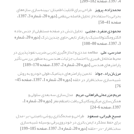
4، 1397، صفحه 182-209]
محمدزاده، پرویز
طراحی برای قابلیت اطمینان: بهینه‌سازی سازه‌های
بحرانی با استفاده از تحلیل فاصله بی‌نظمی
[دوره 20، شماره 3، 1397،
صفحه 41-58]
محمودی منفرد، مجتبی
تحلیل تنش در صفحه مستطیلی از جنس ماده
الکترومگنتوالاستیک با رفتار تابعی حاوی چندین ترک
[دوره 20، شماره
3، 1397، صفحه 80-108]
مدرسی، علی
مطالعه عددی و اندازه‌گیری تجربی ضریب نفوذپذیری در
محیط متخلخل فیبری با احتساب جزئیات هندسی به منظور بررسی تأثیر
پارامترهای هندسی
[دوره 20، شماره 2، 1397، صفحه 170-189]
مرزبان راد، جواذ
تخمین پارامترهای دینامیک طولی خودرو به روش
شبیه‌سازی سخت‌افزار در حلقه
[دوره 20، شماره 1، 1397، صفحه 45-
76]
مریم مزرعه‌ئی فراهانی، مریم
مدل‌سازی سه بعدی سلولی و
همگن‌سازی میکرومکانیکی بافت نامنظم مغز
[دوره 20، شماره 1،
1397، صفحه 6-24]
مسیح طهرانی، مسعود
طراحی و صحه‌گذاری روشی نامبتنی-بر-مدل
برای حفظ عملکرد ایمن باتری در خودروی‌برقی بوسیله شبیه‌سازی
سخت‌افزار-در-حلقه
[دوره 20، شماره 3، 1397، صفحه 185-199]