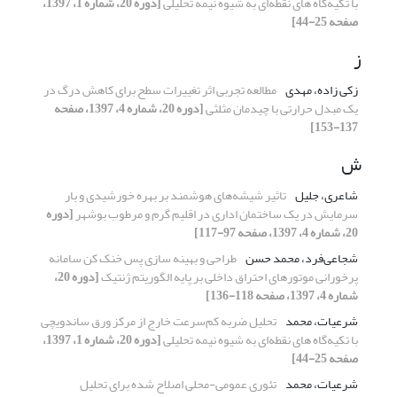
با تکیه‌گاه های نقطه‌ای به شیوه نیمه تحلیلی
[دوره 20، شماره 1، 1397،
صفحه 25-44]
ز
زکی زاده، مهدی
مطالعه تجربی اثر تغییرات سطح برای کاهش درگ در
یک مبدل حرارتی با چیدمان مثلثی
[دوره 20، شماره 4، 1397، صفحه
137-153]
ش
شاعری، جلیل
تاثیر شیشه‌های هوشمند بر بهره خورشیدی و بار
سرمایش در یک ساختمان اداری در اقلیم گرم و مرطوب بوشهر
[دوره
20، شماره 4، 1397، صفحه 97-117]
شجاعی‌فرد، محمد حسن
طراحی و بهینه سازی پس خنک کن سامانه
پرخورانی موتورهای احتراق داخلی بر پایه الگوریتم ژنتیک
[دوره 20،
شماره 4، 1397، صفحه 118-136]
شرعیات، محمد
تحلیل ضربه‌ کم‌سرعت خارج از مرکز ورق ساندویچی
با تکیه‌گاه های نقطه‌ای به شیوه نیمه تحلیلی
[دوره 20، شماره 1، 1397،
صفحه 25-44]
شرعیات، محمد
تئوری عمومی-محلی اصلاح شده برای تحلیل