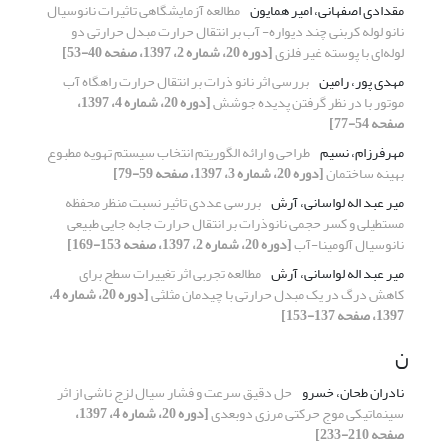
مقدادی اصفهانی، امیر همایون
مطالعه آزمایشگاهی تاثیرات نانوسیال
نانو لوله کربنی چند دیواره- آب بر انتقال حرارت مبدل حرارتی دو
لوله‌ای با پوسته غیر فلزی
[دوره 20، شماره 2، 1397، صفحه 40-53]
مهدی پور، رامین
بررسی اثر نانو ذرات بر انتقال حرارت راهگاه آب
موتور با در نظر گرفتن پدیده جوشش
[دوره 20، شماره 4، 1397،
صفحه 54-77]
مهرفرزام، نسیم
طراحی و ارائه الگوریتم انتخاب سیستم تهویه مطبوع
بهینه ساختمان
[دوره 20، شماره 3، 1397، صفحه 59-79]
میر عبد اله لواسانی، آرش
بررسی عددی تاثیر نسبت منظر محفظه
مستطیلی و کسر حجمی نانوذرات بر انتقال حرارت جابه جایی طبیعی
نانوسیال آلومینا-آب
[دوره 20، شماره 2، 1397، صفحه 153-169]
میر عبد اله لواسانی، آرش
مطالعه تجربی اثر تغییرات سطح برای
کاهش درگ در یک مبدل حرارتی با چیدمان مثلثی
[دوره 20، شماره 4،
1397، صفحه 137-153]
ن
نادران طحان، خسرو
حل دقیق سرعت و فشار سیال لزج ناشی از اثر
سینماتیکی موج حرکتی مرزی دوبعدی
[دوره 20، شماره 4، 1397،
صفحه 210-233]