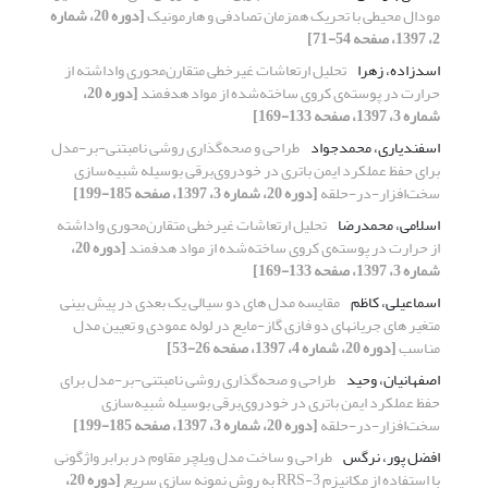
مودال محیطی با تحریک همزمان تصادفی و هارمونیک
[دوره 20، شماره
2، 1397، صفحه 54-71]
اسدزاده، زهرا
تحلیل ارتعاشات غیرخطی متقارن‌محوری واداشته از
حرارت در پوسته‌ی کروی ساخته‌شده از مواد هدفمند
[دوره 20،
شماره 3، 1397، صفحه 133-169]
اسفندیاری، محمدجواد
طراحی و صحه‌گذاری روشی نامبتنی-بر-مدل
برای حفظ عملکرد ایمن باتری در خودروی‌برقی بوسیله شبیه‌سازی
سخت‌افزار-در-حلقه
[دوره 20، شماره 3، 1397، صفحه 185-199]
اسلامی، محمدرضا
تحلیل ارتعاشات غیرخطی متقارن‌محوری واداشته
از حرارت در پوسته‌ی کروی ساخته‌شده از مواد هدفمند
[دوره 20،
شماره 3، 1397، صفحه 133-169]
اسماعیلی، کاظم
مقایسه مدل های دو سیالی یک بعدی در پیش بینی
متغیر های جریانهای دو فازی گاز-مایع در لوله عمودی و تعیین مدل
مناسب
[دوره 20، شماره 4، 1397، صفحه 26-53]
اصفهانیان، وحید
طراحی و صحه‌گذاری روشی نامبتنی-بر-مدل برای
حفظ عملکرد ایمن باتری در خودروی‌برقی بوسیله شبیه‌سازی
سخت‌افزار-در-حلقه
[دوره 20، شماره 3، 1397، صفحه 185-199]
افضل پور، نرگس
طراحی و ساخت مدل ویلچر مقاوم در برابر واژگونی
با استفاده از مکانیزم 3-RRS به روش نمونه سازی سریع
[دوره 20،