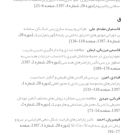
سطحی پلاتینیوم
[دوره 20، شماره 4، 1397، صفحه 6-25]
ق
قاسمیان مقدم، علی
طراحی و بهینه سازی پس خنک کن سامانه
پرخورانی موتورهای احتراق داخلی بر پایه الگوریتم ژنتیک
[دوره 20،
شماره 4، 1397، صفحه 118-136]
قاسمی مرزبالی، ایمان
مطالعه عددی و اندازه‌گیری تجربی ضریب
نفوذپذیری در محیط متخلخل فیبری با احتساب جزئیات هندسی به
منظور بررسی تأثیر پارامترهای هندسی
[دوره 20، شماره 2، 1397،
صفحه 170-189]
قبادی، امین
بررسی فرکانس های طبیعی و آنالیز حساسیت
پارامترهای مجموعه توربین بادی با محور افقی
[دوره 20، شماره 1،
1397، صفحه 110-131]
قربانی، مهدی
مطالعه تجربی عملکرد روش های مختلف آنالیز مودال
محیطی با تحریک همزمان تصادفی و هارمونیک
[دوره 20، شماره 2،
1397، صفحه 54-71]
قیصریان، احمد
تاثیر پارامترهای فرایند شکل دهی افزایشی بر نیرو و
زمان در ورق سه لایه Al-Cu-Al
[دوره 20، شماره 1، 1397، صفحه
77-91]