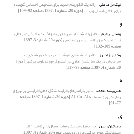
نیک نژاد، علی
ارائه یک الگوریتم جدید برای تشخیص احساس گوینده
برای تعامل انسان و ربات
[دوره 20، شماره 1، 1397، صفحه 92-109]
و
وصال، رحیم
تحلیل اغتشاشات تیر مجهز به جاذب دینامیکی غیرخطی
تحت تحریک رزونانسی و غیررزونانسی
[دوره 20، شماره 3، 1397،
صفحه 109-132]
وکیلی نژاد، رزا
تاثیر شیشه‌های هوشمند بر بهره خورشیدی و بار
سرمایش در یک ساختمان اداری در اقلیم گرم و مرطوب بوشهر
[دوره
20، شماره 4، 1397، صفحه 97-117]
ه
هنرپیشه، محمد
تاثیر پارامترهای فرایند شکل دهی افزایشی بر نیرو و
زمان در ورق سه لایه Al-Cu-Al
[دوره 20، شماره 1، 1397، صفحه
77-91]
ی
یاقوتیان، امین
حل دقیق سرعت و فشار سیال لزج ناشی از اثر
سینماتیکی موج حرکتی مرزی دوبعدی
[دوره 20، شماره 4، 1397،