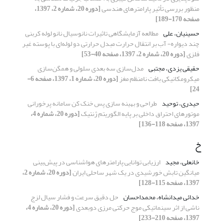
منظور بررسی تأثیر پارامترهای هندسی
[دوره 20، شماره 2، 1397،
صفحه 170-189]
حسینیان، علی
مطالعه آزمایشگاهی تاثیرات نانوسیال نانو لوله کربنی
چند دیواره- آب بر انتقال حرارت مبدل حرارتی دو لوله‌ای با پوسته غیر
فلزی
[دوره 20، شماره 2، 1397، صفحه 40-53]
حقیقی یزدی، مجتبی
مدل‌سازی سه بعدی سلولی و همگن‌سازی
میکرومکانیکی بافت نامنظم مغز
[دوره 20، شماره 1، 1397، صفحه 6-
24]
حیدری، توحید
طراحی و بهینه سازی پس خنک کن سامانه پرخورانی
موتورهای احتراق داخلی بر پایه الگوریتم ژنتیک
[دوره 20، شماره 4،
1397، صفحه 118-136]
خ
خانعلی، مجید
ارزیابی توانایی پارامترهای هواشناسی در پیش‌بینی
میانگین تابش خورشیدی در یک شهر ساحلی ایران
[دوره 20، شماره 2،
1397، صفحه 115-128]
خدائی میدانشاه، محمداحسان
حل دقیق سرعت و فشار سیال لزج
ناشی از اثر سینماتیکی موج حرکتی مرزی دوبعدی
[دوره 20، شماره 4،
1397، صفحه 210-233]