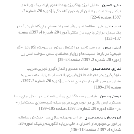
نامی، حسین
تحلیل انرژی و اگزرژی و مطالعه ی پارامتریک چرخه ی
ترکیبی ماتیانت و رانکین آلی (بدون آلایندگی)
[دوره 20، شماره 2،
1397، صفحه 6-22]
نجف خانی، علی
مطالعه تجربی اثر تغییرات سطح برای کاهش درگ در
یک مبدل حرارتی با چیدمان مثلثی
[دوره 20، شماره 4، 1397، صفحه
137-153]
نجفی، بهمن
بررسی تاخیر در اشتعال موتور دوسوخته (گازوئیل-گاز
طبیعی) در بارها، نسبت ها و زوایای مختلف پاشش سوخت آتش زن
[دوره 20، شماره 2، 1397، صفحه 23-39]
نمازی، محمد مهدی
مطالعه عددی و اندازه‌گیری تجربی ضریب
نفوذپذیری در محیط متخلخل فیبری با احتساب جزئیات هندسی به
منظور بررسی تأثیر پارامترهای هندسی
[دوره 20، شماره 2، 1397،
صفحه 170-189]
نهضتی، حسن
طراحی و صحه‌گذاری روشی نامبتنی-بر-مدل برای حفظ
عملکرد ایمن باتری در خودروی‌برقی بوسیله شبیه‌سازی سخت‌افزار-
در-حلقه
[دوره 20، شماره 3، 1397، صفحه 185-199]
نیرو بخش، محمد مهدی
طراحی و بهینه سازی پس خنک کن سامانه
پرخورانی موتورهای احتراق داخلی بر پایه الگوریتم ژنتیک
[دوره 20،
شماره 4، 1397، صفحه 118-136]