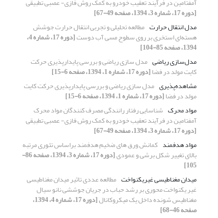
آمفتامین در فرآیند تعقیب خودرو به کمک روش فازی- عصبی تطبیقی
[دوره 17، شماره 3، 1394، صفحه 49-67]
مدل انتقال حرارت
مطالعه تحلیلی و تجربی انتقال حرارت جوشش
هسته‌ای استخری بر روی سطوح مسی آب دوست
[دوره 17، شماره 4،
1394، صفحه 85-104]
مدل‌سازی ریاضی
مدل سازی ریاضی و بررسی پایدارپذیری حرکت
کایت مولد در فضا
[دوره 17، شماره 1، 1394، صفحه 6-15]
مشاهده‌پذیری
مدل سازی ریاضی و بررسی پایدارپذیری حرکت کایت
مولد در فضا
[دوره 17، شماره 1، 1394، صفحه 6-15]
مواد محرک
شناسایی رفتار رانندگی مصرف کنندگان مواد محرک
آمفتامین در فرآیند تعقیب خودرو به کمک روش فازی- عصبی تطبیقی
[دوره 17، شماره 3، 1394، صفحه 49-67]
مواد هدفمند
کمانش ورق های ضخیم هدفمند براساس تئوری مرتبه
بالای تغییر شکل برشی و عمودی
[دوره 17، شماره 3، 1394، صفحه 86-
105]
میدان مغناطیسی غیریکنواخت
مطالعه عددی تاثیر میدان مغناطیسی
غیر یکنواخت محوری بر رشد حباب در جریان جوششی نانو سیال
مغناطیس شونده داخل یک میکروکانال
[دوره 17، شماره 4، 1394،
صفحه 46-68]