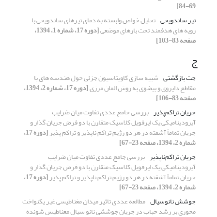
69-84]
تیر ساندویچی
تحلیل خواص وابسته به دمای تیرهای ساندویچی با
رویه های هدفمند تحت بارهای موضعی
[دوره 17، شماره 1، 1394،
صفحه 83-103]
ج
جت بازگشتی
شبیه سازی کاویتاسیون جزئی حول هندسه های با
مقاطع دایروی و بیضوی به روش المان مرزی
[دوره 17، شماره 2، 1394،
صفحه 83-106]
جریان تراکم‌پذیر
بررسی جامع عددی تفاوت میان ضرایب
آیرودینامیکی یک ایرفویل کلاسیک متقارن با دو فرض جریان گذار و
جریان تماماً آشفته در هر دو رژیم تراکم ناپذیر و تراکم پذیر
[دوره 17،
شماره 2، 1394، صفحه 23-67]
جریان تراکم‌ناپذیر
بررسی جامع عددی تفاوت میان ضرایب
آیرودینامیکی یک ایرفویل کلاسیک متقارن با دو فرض جریان گذار و
جریان تماماً آشفته در هر دو رژیم تراکم ناپذیر و تراکم پذیر
[دوره 17،
شماره 2، 1394، صفحه 23-67]
جوشش نانوسیال
مطالعه عددی تاثیر میدان مغناطیسی غیر یکنواخت
محوری بر رشد حباب در جریان جوششی نانو سیال مغناطیس شونده