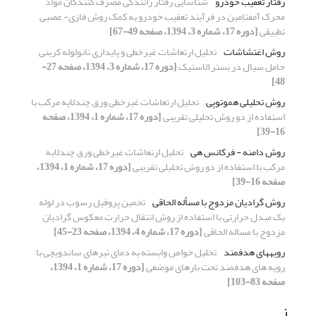
رفتار تعقیب خودرو
شناسایی رفتار رانندگی مصرف کنندگان مواد
محرک آمفتامین در فرآیند تعقیب خودرو به کمک روش فازی- عصبی
تطبیقی
[دوره 17، شماره 3، 1394، صفحه 49-67]
روش اغتشاشات
تحلیل ارتعاشات غیرخطی و پایداری نانولوله کربنی
حامل سیال در بستر الاستیک
[دوره 17، شماره 3، 1394، صفحه 27-
48]
روش تحلیلی هموتوپی
تحلیل ارتعاشات غیرخطی ورق چندلایه مرکب با
استفاده از دو روش تحلیلی تقریبی
[دوره 17، شماره 1، 1394، صفحه
16-39]
روش دامنه - فرکانس هی
تحلیل ارتعاشات غیرخطی ورق چندلایه
مرکب با استفاده از دو روش تحلیلی تقریبی
[دوره 17، شماره 1، 1394،
صفحه 16-39]
روش گرادیان مزدوج با مسأله الحاقی
تخمین پروفیل رسوب در لوله
یک مبدل حرارتی با استفاده از روش انتقال حرارت معکوس گرادیان
مزدوج با مساله الحاقی
[دوره 17، شماره 4، 1394، صفحه 23-45]
رویه‏های هدفمند
تحلیل خواص وابسته به دمای تیرهای ساندویچی با
رویه های هدفمند تحت بارهای موضعی
[دوره 17، شماره 1، 1394،
صفحه 83-103]
ز