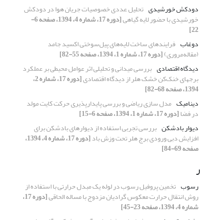
دودکش خورشیدی
تحلیل عددی خصوصیات جریان هوا در دودکش
خورشیدی با حضور لایه گیاهی
[دوره 17، شماره 4، 1394، صفحه 6-
22]
دوغاب
فرایندهای ساخت لایه‌های پیل‌سوختی ‌اکسید‌ جامد
(مقاله‌مروری)
[دوره 17، شماره 1، 1394، صفحه 55-82]
دیدگاه اقتصادی
بررسی میدانی و تحلیلی اثر عوامل محیطی بر عملکرد
برجهای خنک‌کن خشک هلر از دیدگاه اقتصادی
[دوره 17، شماره 2،
1394، صفحه 68-82]
دینامیک
مدل سازی ریاضی و بررسی پایدارپذیری حرکت کایت مولد
در فضا
[دوره 17، شماره 1، 1394، صفحه 6-15]
دیوار بادشکن
بررسی تجربی استفاده از دیوارهای بادشکن برای
افزایش دبی ورودی برج هلر تحت وزش باد
[دوره 17، شماره 4، 1394،
صفحه 69-84]
ر
رسوب
تخمین پروفیل رسوب در لوله یک مبدل حرارتی با استفاده از
روش انتقال حرارت معکوس گرادیان مزدوج با مساله الحاقی
[دوره 17،
شماره 4، 1394، صفحه 23-45]