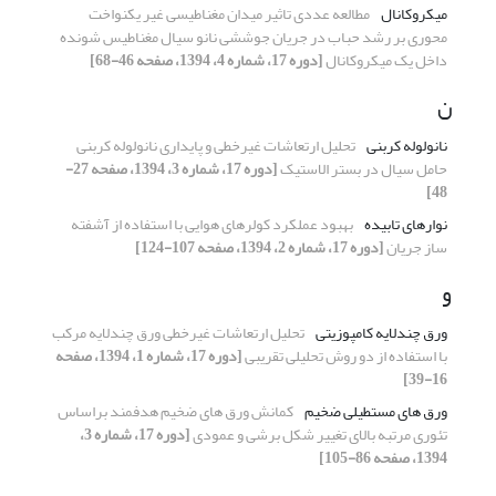
میکروکانال
مطالعه عددی تاثیر میدان مغناطیسی غیر یکنواخت
محوری بر رشد حباب در جریان جوششی نانو سیال مغناطیس شونده
داخل یک میکروکانال
[دوره 17، شماره 4، 1394، صفحه 46-68]
ن
نانولوله کربنی
تحلیل ارتعاشات غیرخطی و پایداری نانولوله کربنی
حامل سیال در بستر الاستیک
[دوره 17، شماره 3، 1394، صفحه 27-
48]
نوارهای تابیده
بهبود عملکرد کولرهای هوایی با استفاده از آشفته
ساز جریان
[دوره 17، شماره 2، 1394، صفحه 107-124]
و
ورق چندلایه کامپوزیتی
تحلیل ارتعاشات غیرخطی ورق چندلایه مرکب
با استفاده از دو روش تحلیلی تقریبی
[دوره 17، شماره 1، 1394، صفحه
16-39]
ورق های مستطیلی ضخیم
کمانش ورق های ضخیم هدفمند براساس
تئوری مرتبه بالای تغییر شکل برشی و عمودی
[دوره 17، شماره 3،
1394، صفحه 86-105]