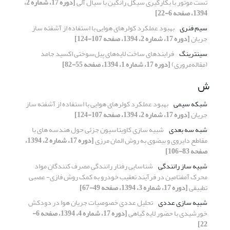
تست موتور با بکارگیری سیکل رانکین با سیال آلی
[دوره 17، شماره 2،
1394، صفحه 6-22]
سیم فنری
بهبود عملکرد کولرهای هوایی با استفاده از آشفته ساز
جریان
[دوره 17، شماره 2، 1394، صفحه 107-124]
سینترینگ
فرایندهای ساخت لایه‌های پیل‌سوختی ‌اکسید‌ جامد
(مقاله‌مروری)
[دوره 17، شماره 1، 1394، صفحه 55-82]
ش
شبکه سیمی
بهبود عملکرد کولرهای هوایی با استفاده از آشفته ساز
جریان
[دوره 17، شماره 2، 1394، صفحه 107-124]
شبه سه بعدی
شبیه سازی کاویتاسیون جزئی حول هندسه های با
مقاطع دایروی و بیضوی به روش المان مرزی
[دوره 17، شماره 2، 1394،
صفحه 83-106]
شبیه ساز رانندگی
شناسایی رفتار رانندگی مصرف کنندگان مواد
محرک آمفتامین در فرآیند تعقیب خودرو به کمک روش فازی- عصبی
تطبیقی
[دوره 17، شماره 3، 1394، صفحه 49-67]
شبیه سازی عددی
تحلیل عددی خصوصیات جریان هوا در دودکش
خورشیدی با حضور لایه گیاهی
[دوره 17، شماره 4، 1394، صفحه 6-
22]