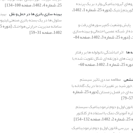
وهای آیرودینامیکی وارد بر یک پرنده
25، شماره 4، 1402، صفحه 100-134]
الگوریتم ژنتیک
[دوره 25، شماره 1، 1402،
بهینه ‌سازی باتری ‌ها در حمل و نقل
بهین
پایش وضعیت کمپرسورهای رفت و
سامانه مدیریت حرارتی هواخنک
ده از شبکه عصبی احتمالی و بهینه‌سازی
1402، صفحه 31-59]
ک
[دوره 25، شماره 3، 1402، صفحه 84-
ه ها
اثر انباشتگی نانولوله ها بر رفتار
زیت های ذوزنقه ای شکل تقویت شده با
[دوره 25، شماره 1، 1402، صفحه 60-
ششعی
مطالعه عددی تاثیر سیستم
ورشید بر تغییرات دما در یک گلخانه با
ه ای در فصل زمستان
[دوره 25، شماره
نون اول و دوم ترمودینامیک سیستم
ره آمونیاک نمک با استفاده از کلکتور
 132-154]
بررسی قانون اول و دوم ترمودینامیک