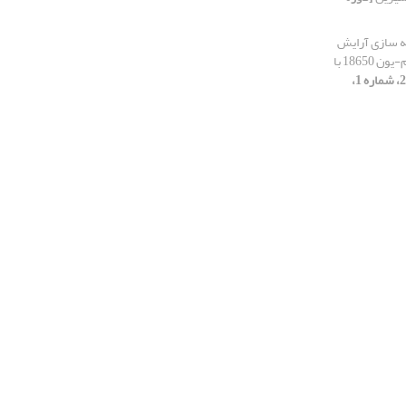
ه سازی آرایش
سلول ها در یک بسته باتری صنعتی لیتیوم-یون 18650 با
[دوره 25، شماره 1،