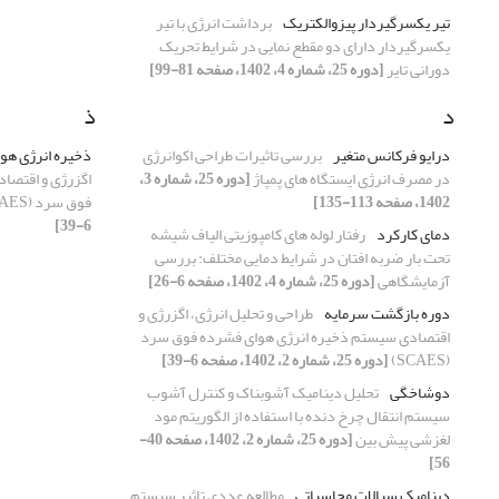
تیر یکسرگیردار پیزوالکتریک
برداشت انرژی با تیر
یکسرگیردار دارای دو مقطع نمایی در شرایط تحریک
دورانی تایر
[دوره 25، شماره 4، 1402، صفحه 81-99]
د
ذ
درایو فرکانس متغیر
بررسی تاثیرات طراحی اکوانرژی
ذخیره انرژی هو
در مصرف انرژی ایستگاه های پمپاژ
[دوره 25، شماره 3،
اگزرژی و اقتصا
1402، صفحه 113-135]
فوق سرد (SCAES)
6-39]
دمای کارکرد
رفتار لوله های کامپوزیتی الیاف شیشه
تحت بار ضربه افتان در شرایط دمایی مختلف: بررسی
آزمایشگاهی
[دوره 25، شماره 4، 1402، صفحه 6-26]
دوره بازگشت سرمایه
طراحی و تحلیل انرژی، اگزرژی و
اقتصادی سیستم ذخیره انرژی هوای فشرده فوق سرد
(SCAES)
[دوره 25، شماره 2، 1402، صفحه 6-39]
دوشاخگی
تحلیل دینامیک آشوبناک و کنترل آشوب
سیستم انتقال چرخ‏ دنده با استفاده از الگوریتم مود
لغزشی پیش بین
[دوره 25، شماره 2، 1402، صفحه 40-
56]
دینامیک سیالات محاسباتی
مطالعه عددی تاثیر سیستم