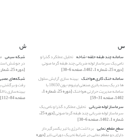
س
ش
سامانه چند طبقه حلقه-شاخه
تحلیل عملکرد گذرا و
شبکه سیمی
م
نامی یک سرماساز لوله ضربانی چند طبقه گرما صوتی
در جوشش استخری
[دوره 25، شماره 1، 1402، صفحه 6-30]
[دوره 25، شماره 3، 1402، صفحه 136-160]
سامانه خنک ‌کاری هواخنک
بهینه سازی آرایش سلول
شبکه‌های عصبی 
ها در یک بسته باتری صنعتی لیتیوم-یون 18650 با
رفت و برگشتی با
سامانه مدیریت حرارتی هواخنک
[دوره 25، شماره 1،
بهینه‌سازی با ال
1402، صفحه 31-59]
صفحه 84-112]
سرماساز لوله ضربانی
تحلیل عملکرد گذرا و نامی یک
سرماساز لوله ضربانی چند طبقه گرما صوتی
[دوره 25،
شماره 1، 1402، صفحه 6-30]
سطح مقطع نمایی
برداشت انرژی با تیر یکسرگیردار
دارای دو مقطع نمایی در شرایط تحریک دورانی تایر
[دوره