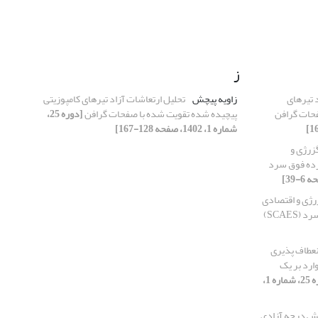
ز
 تیرهای
زاویه پیچش
تحلیل ارتعاشات آزاد تیرهای کامپوزیتی
فحات گرافن
پیچیده شده تقویت شده با صفحات گرافن
[دوره 25،
شماره 1، 1402، صفحه 128-167]
گزرژی و
رده فوق سرد
زرژی و اقتصادی
SCAE)
انعطاف پذیری
ارد بر یک
[دوره 25، شماره 1،
ش ‌درجه آزادی