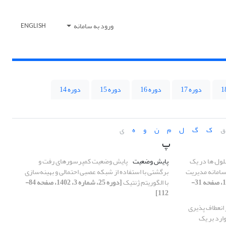
ورود به سامانه
ENGLISH
دوره 17
دوره 16
دوره 15
دوره 14
ق
ک
گ
ل
م
ن
و
ه
ی
پ
لول ها در یک
پایش وضعیت
پایش وضعیت کمپرسورهای رفت و
تری صنعتی لیتیوم-یون 18650 با سامانه مدیریت
برگشتی با استفاده از شبکه عصبی احتمالی و بهینه‌سازی
[دوره 25، شماره 1، 1402، صفحه 31-
با الگوریتم ژنتیک
[دوره 25، شماره 3، 1402، صفحه 84-
112]
ر انعطاف پذیری
ارد بر یک