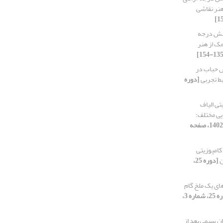
هنر نقاشی
شش ‌درجه
مک از هنر
 حباب در
ط تجربی
[دوره
تی الیاف
یی مختلف:
[دوره 25، شماره 4، 1402، صفحه
کامپوزیتی
ن
[دوره 25،
های یک ملخ گام
[دوره 25، شماره 3،
ن سیمی بعد از