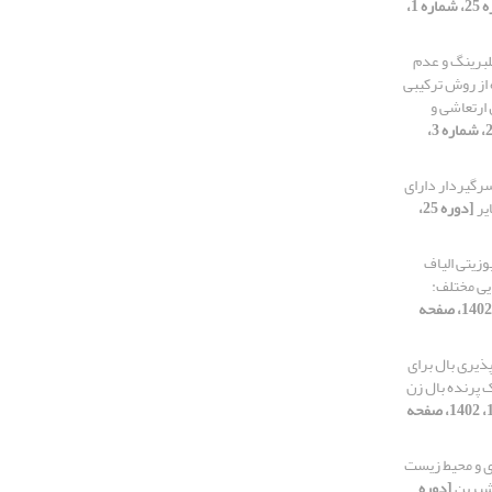
[دوره 25، شماره 1،
رینگ و عدم‌
 از روش ترکیبی
ارتعاشی و
[دوره 25، شماره 3،
سرگیردار دارای
یر
[دوره 25،
وزیتی الیاف
یی مختلف:
[دوره 25، شماره 4، 1402، صفحه
پذیری بال برای
 پرنده بال ‌زن
[دوره 25، شماره 1، 1402، صفحه
ژی و محیط زیست
شیرین
[دوره