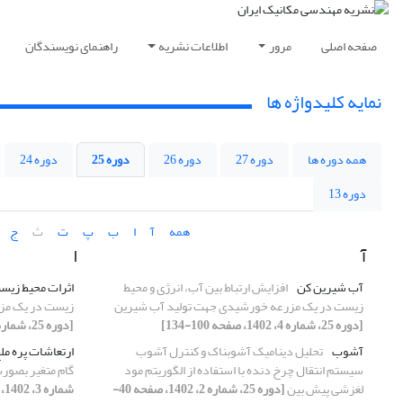
صفحه اصلی
مرور
اطلاعات نشریه
راهنمای نویسندگان
نمایه کلیدواژه ها
همه دوره ها
دوره 27
دوره 26
دوره 25
دوره 24
دوره 13
همه
آ
ا
ب
پ
ت
ث
ج
آ
ا
آب شیرین کن
افزایش ارتباط بین آب، انرژی و محیط
اثرات محیط زیس
زیست در یک مزرعه خورشیدی جهت تولید آب شیرین
زیست در یک مز
[دوره 25، شماره 4، 1402، صفحه 100-134]
[دوره 25، شماره 4، 1402، صفحه 100-134]
آشوب
تحلیل دینامیک آشوبناک و کنترل آشوب
ارتعاشات پره مل
سیستم انتقال چرخ‏ دنده با استفاده از الگوریتم مود
گام متغیر بصورت
لغزشی پیش بین
[دوره 25، شماره 2، 1402، صفحه 40-
شماره 3، 1402، صفحه 28-51]