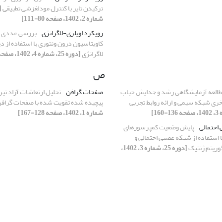
ترکیدن تایر با کنترل مودلغزشی تطبیقی
شماره 2، 1402، صفحه 80-111]
رویکرد اویلری-لاگرانژی
بررسی عددی 
کاویتاسیون درون ونتوری با استفاده از دی
لاگرانژی
[دوره 25، شماره 4، 1402، صفحه 27-50]
ص
طالعه آزمایشگاهی رشد و جدایش حباب
صفحات گرافن
تحلیل ارتعاشات آزاد تیر
 شبکه سیمی و ارائه روابط تجربی
پیچیده شده تقویت شده با صفحات گراف
شماره 1، 1402، صفحه 128-167]
احتمالی
پایش وضعیت کمپرسورهای
 استفاده از شبکه عصبی احتمالی و
گوریتم ژنتیک
[دوره 25، شماره 3، 1402،