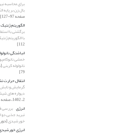
برای محاسبه نیر
بال ‌زن بر پایه 
صفحه 97-127]
الگوریتم ژنتیک
برگشتی با استفا
با الگوریتم ژنتی
112]
انباشتگی نانولول
خمشی نانوکامپو
نانولوله کربنی
79]
انتقال حرارت ت
گرمایش و تابش خ
دیواره های شیش
2، 1402، صفحه 57-79]
انرژی
بررسی قا
تبرید جذبی دو اث
خورشیدی
[دوره 25، شماره 2، 1402، صفحه
انرژی خورشیدی