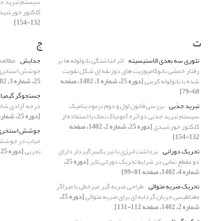
سیستم تبرید جذب
کلکتور خورشید
132-154]
ت
ج
تئوری سه بعدی الاستیسیته
اثر انباشتگی نانولوله ها بر
جدایش
مطالعه
رفتار خمشی نانوکامپوزیت های ذوزنقه ای شکل تقویت
جوشش استخری شب
شده با نانولوله کربنی
[دوره 25، شماره 1، 1402، صفحه
25، شماره 3، 1402، صفحه 136-160]
60-79]
جستجوگر گیمبا
تبرید جذبی
بررسی قانون اول و دوم ترمودینامیک
درجه آزادی شام
سیستم تبرید جذبی دو اثره آمونیاک نمک با استفاده از
[دوره 25، شماره 4، 1402، صفحه 51-80]
کلکتور خورشیدی
[دوره 25، شماره 2، 1402، صفحه
جوشش استخری
132-154]
حباب در جوشش ا
تحریک دورانی
برداشت انرژی با تیر یکسرگیردار دارای
تجربی
[دوره 25، شماره 3، 1402، صفحه 136-160]
دو مقطع نمایی در شرایط تحریک دورانی تایر
[دوره 25،
شماره 4، 1402، صفحه 81-99]
تحریک ضربه متوالی
طراحی ضربه گیر غیرخطی با میراگر
مغناطیسی جریان گردابه ای برای ضربه متوالی
[دوره 25،
شماره 2، 1402، صفحه 112-131]