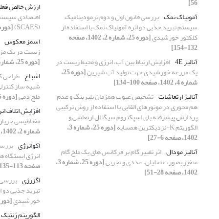
56]
ارزش خالص فعل
آمونیاک نمک
بررسی قانون اول و دوم ترمودینامیک
اقتصادی سیستم
سیستم تبرید جذبی دو اثره آمونیاک نمک با استفاده از
(SCAES)
[دوره 25، شماره 2، 1402، صفحه
کلکتور خورشیدی
[دوره 25، شماره 2، 1402، صفحه
اسمز معکوس
132-154]
زیست در یک مز
آنالیز 4E
افزایش ارتباط بین آب، انرژی و محیط زیست در
[دوره 25، شماره 4، 1402، صفحه 100-134]
یک مزرعه خورشیدی جهت تولید آب شیرین
[دوره 25،
اشباع
طراحی کن
شماره 4، 1402، صفحه 100-134]
شبیه‌ ساز کنترل
آنالیز ارتعاشات
تشخیص عیوب همزمان بلبرینگ و عدم‌
ملخ دمی
[دوره 25، شماره 1، 1402، صفحه 80-96]
هم ‌محوری در موتورهای القایی با استفاده از روش ترکیبی
افزایش اتلاف ان
پردازش پیشرفته بای ‌اسپکتروم سیگنال ارتعاشی و
مغناطیسی جریان 
الگوریتم K-نزدیکترین همسایه
[دوره 25، شماره 3،
شماره 2، 1402، صفحه 112-131]
1402، صفحه 6-27]
اکوانرژی
بررسی
آنالیز مودال
اثر تغییر گام بر فرکانس های یک ملخ گام
انرژی ایستگاه ها
متغیر بصورت تحلیلی، عددی و تجربی
[دوره 25، شماره 3،
صفحه 113-135]
1402، صفحه 28-51]
اگزرژی
بررسی 
تبرید جذبی دو اث
خورشیدی
[دوره 25، شماره 2، 1402، صفحه
الگوریتم ژنتیک