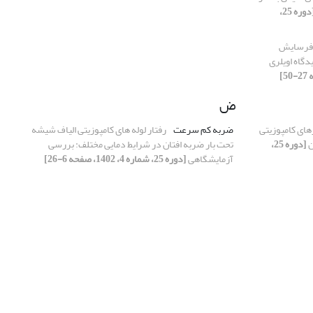
[دوره 25،
فرسایش
دگاه اویلری
ض
های کامپوزیتی
ضربه کم سرعت
رفتار لوله های کامپوزیتی الیاف شیشه
ن
[دوره 25،
تحت بار ضربه افتان در شرایط دمایی مختلف: بررسی
آزمایشگاهی
[دوره 25، شماره 4، 1402، صفحه 6-26]