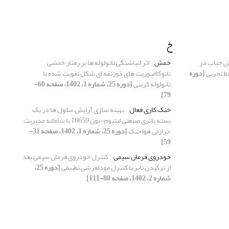
خ
ش حباب در
خمش
اثر انباشتگی نانولوله ها بر رفتار خمشی
ط تجربی
[دوره
نانوکامپوزیت های ذوزنقه ای شکل تقویت شده با
نانولوله کربنی
[دوره 25، شماره 1، 1402، صفحه 60-
79]
خنک‌ کاری فعال
بهینه سازی آرایش سلول ها در یک
بسته باتری صنعتی لیتیوم-یون 18650 با سامانه مدیریت
حرارتی هواخنک
[دوره 25، شماره 1، 1402، صفحه 31-
59]
خودروی فرمان سیمی
کنترل خودروی فرمان سیمی بعد
از ترکیدن تایر با کنترل مودلغزشی تطبیقی
[دوره 25،
شماره 2، 1402، صفحه 80-111]