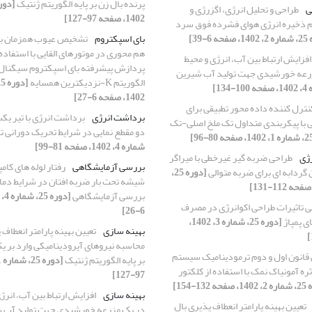
پرنده بال ‌زن بر پایه الگوریتم ژنتیک
ی
طراحی و تحلیل انرژی، اگزرژی و
1402، صفحه 97-127]
 ذخیره انرژی هوای فشرده فوق سرد
 6-39]
بای ‌اسپکتروم
تشخیص عیوب همزمان بلب
هم ‌محوری در موتورهای القایی با استفاده
افزایش ارتباط بین آب، انرژی و محیط
پردازش پیشرفته بای ‌اسپکتروم سیگنال 
رعه خورشیدی جهت تولید آب شیرین
الگوریتم K-نزدیکترین همسایه
1402، صفحه 6-27]
ترل کننده داده محور تطبیقی برای
برداشت انرژی
برداشت انرژی با تیر یک
ی با پیکربندی متداول تک ملخ اصلی-تک
دو مقطع نمایی در شرایط تحریک دورانی تا
شماره 4، 1402، صفحه 81-99]
رژی
طراحی ضربه گیر غیرخطی با میراگر
بررسی آزمایشگاهی
رفتار لوله های کامپ
گردابه ای برای ضربه متوالی
[دوره 25،
شیشه تحت بار ضربه افتان در شرایط دما
بررسی آزمایشگاهی
 تاثیرات طراحی اکوانرژی در مصرف
6-26]
ی پمپاژ
[دوره 25، شماره 3، 1402،
بهینه ‌سازی
تعیین بهینه پارامتر انعطاف 
محاسبه نیروهای آیرودینامیکی وارد بر یک
قانون اول و دوم ترمودینامیک سیستم
بر پایه الگوریتم ژنتیک
ره آمونیاک نمک با استفاده از کلکتور
97-127]
 132-154]
بهینه سازی
افزایش ارتباط بین آب، انر
تعیین بهینه پارامتر انعطاف پذیری بال
در یک مزرعه خورشیدی جهت تولید آب 