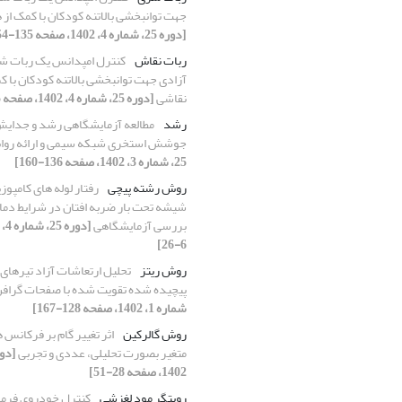
جهت توانبخشی بالاتنه کودکان با کمک از 
[دوره 25، شماره 4، 1402، صفحه 135-154]
ربات نقاش
کنترل امپدانس یک ربات 
آزادی جهت توانبخشی بالاتنه کودکان با ک
نقاشی
[دوره 25، شماره 4، 1402، صفحه 135-154]
رشد
مطالعه آزمایشگاهی رشد و جدایش
جوشش استخری شبکه سیمی و ارائه رواب
25، شماره 3، 1402، صفحه 136-160]
روش رشته پیچی
رفتار لوله های کامپوزی
شیشه تحت بار ضربه افتان در شرایط دما
بررسی آزمایشگاهی
6-26]
روش ریتز
تحلیل ارتعاشات آزاد تیرهای 
پیچیده شده تقویت شده با صفحات گراف
شماره 1، 1402، صفحه 128-167]
روش گالرکین
اثر تغییر گام بر فرکانس 
متغیر بصورت تحلیلی، عددی و تجربی
1402، صفحه 28-51]
رویتگر مود لغزشی
کنترل خودروی فرما