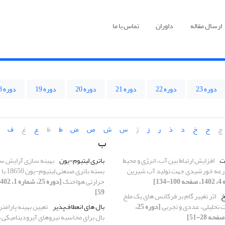
ارسال مقاله
داوران
تماس با ما
دوره 23
دوره 22
دوره 21
دوره 20
دوره 19
دوره 18
چ
ح
خ
د
ذ
ر
ز
ژ
س
ش
ص
ض
ط
ظ
ع
غ
ف
ب
ت
افزایش ارتباط بین آب، انرژی و محیط
باتری لیتیوم-یون
بهینه سازی آرایش س
رعه خورشیدی جهت تولید آب شیرین
بسته با
حرارتی هواخنک
59]
خ
اثر تغییر گام بر فرکانس های یک ملخ
 تحلیلی، عددی و تجربی
[دوره 25،
بال‌ های انعطاف‌پذیر
تعیین بهینه پارامت
بال برای محاسبه نیروهای آیرودینامیکی و