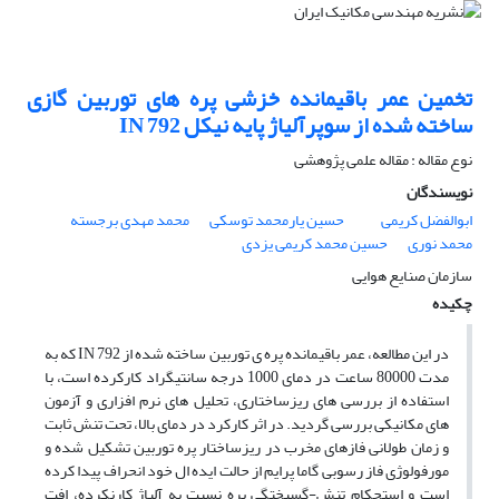
ساخته شده از سوپرآلیاژ پایه نیکل ‏IN 792‎
نوع مقاله : مقاله علمی پژوهشی
نویسندگان
ابوالفضل کریمی
حسین یارمحمد توسکی
محمد مهدی برجسته
محمد نوری
حسین محمد کریمی یزدی
سازمان صنایع هوایی
چکیده
در این مطالعه، عمر باقیمانده پره ی توربین ساخته شده از IN 792 که به
مدت 80000 ساعت در دمای 1000 درجه سانتیگراد کارکرده است، با
استفاده از بررسی های ریزساختاری، تحلیل های نرم افزاری و آزمون
های مکانیکی بررسی گردید. در اثر کارکرد در دمای بالا، تحت تنش ثابت
و زمان طولانی فازهای مخرب در ریزساختار پره توربین تشکیل شده و
مورفولوژی فاز رسوبی گاما پرایم از حالت ایده ال خود انحراف پیدا کرده
است و استحکام تنش-گسیختگی پره نسبت به آلیاژ کارنکرده، افت