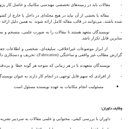
- مقالات باید در زمینه‌های تخصصی مهندسی مکانیک و حاصل کار پژوهشی نو
- مقاله یا بخشی از آن نباید در هیچ مجله‌ای در داخل یا خارچ از کشور
شده باشند، می‌توانند در قالب مقاله کامل ارائه شوند. به همین دلیل ارائ
- نویسندگان متعهد هستند تا مقالات را به صورت علمی، منسجم و مطابق با
سایرین قابل تکرار باشد.
- از ابراز موضوعات غیراخلاقی، سلیقه‌ای، شخصی و اطلاعات جعلی و ن
گزارش مطالب غیر واقعی و ساختگی (Fabrication)، تحریف و دستکاری داده‌ها (Falsification) و کپی‌برداری و سرقت عملی از کارهای دیگران (Plagiarism).
- نویسندگان متعهدند تا در هر زمانی که متوجه هر گونه خطا و بی‌دقتی در
- از افرادی که سهم قابل توجهی در انجام کار دارند به عنوان نویسندگان
مسئولیت انجام مکاتبات به عهده نویسنده مسئول است.
وظایف داوران:
- داوران با بررسی کیفی، محتوایی و علمی مقالات به سردبیر نشریه یاری