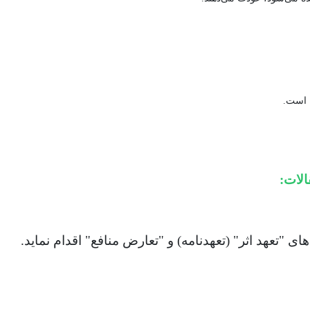
 است.
لات:
ای "تعهد اثر" (تعهدنامه) و "تعارض منافع" اقدام نماید.