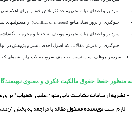
- سردبیر و اعضای هیات تحریره حداکثر تلاش خود را برای اعلام سریع نت
- جلوگیری از بروز تضاد منافع (Conflict of interest) از مسئولیتهای سردبیر و اعضای هیات تحریریه است.
- سردبیر و اعضای هیات تحریره موظف به حفظ و محرمانه نگه‌داشتن اط
- جلوگیری از پذیرش مقالاتی که اصول اخلاقی نشر و پژوهش در آنها 
سردبیر موظف است نسبت به حذف سریع مقالات چاپ شده‌ای که مشخ
به منظور حفظ حقوق مالکیت فکری و معنوی نویسندگان،
1-
نشریه
از سامانه مشابهت یابی متون علمی "
همیاب
" برای م
2- لازم است
نویسنده مسئول
مقاله با مراجعه به بخش "
راهنم