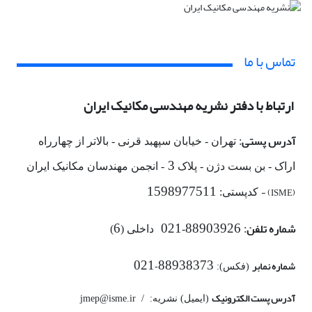
تماس با ما
ارتباط با دفتر نشریه مهندسی مکانیک ایران
آدرس پستی
: تهران - خیابان سپهبد قرنی - بالاتر از چهارراه
3
اراک - بن بست دژن - پلاک
- انجمن مهندسان مکانیک ایران
1598977511
(ISME) -
کدپستی:
شماره تلفن
6
021
88903926
:
-
داخلی (
)
شماره‌ نمابر
021
88938373
(فکس):
-
آدرس پست الکترونیک
(ایمیل) نشریه: jmep@isme.ir /