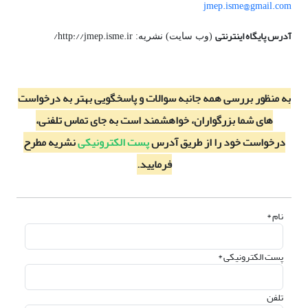
jmep.isme@gmail.com
آدرس پایگاه اینترنتی
http://jmep.isme.ir/
(وب سایت) نشریه:
به منظور بررسی همه جانبه سوالات
و پاسخگویی بهتر به
درخواست
های شما بزرگواران، خواهشمند است به جای تماس تلفنی،
درخواست خود را از طریق آدرس
پست الکترونیکی
نشریه مطرح
فرمایید.
نام *
پست الکترونیکی *
تلفن