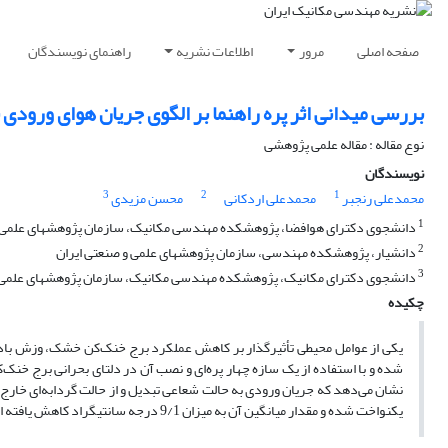
صفحه اصلی
مرور
اطلاعات نشریه
راهنمای نویسندگان
بررسی میدانی اثر پره راهنما بر الگوی جریان هوای ورود
نوع مقاله : مقاله علمی پژوهشی
نویسندگان
3
2
1
محمدعلی رنجبر
محمدعلی اردکانی
محسن مزیدی
1
دانشجوی دکترای هوافضا، پژوهشکده مهندسی مکانیک، سازمان پژوهشهای علمی و
2
دانشیار، پژوهشکده مهندسی، سازمان پژوهشهای علمی و صنعتی ایران
3
دانشجوی دکترای مکانیک، پژوهشکده مهندسی مکانیک، سازمان پژوهشهای علمی و
چکیده
یکی از عوامل محیطی تأثیرگذار بر کاهش عملکرد برج خنک‌کن خشک، وزش باد می
شده و با استفاده از یک سازه چهار پره‌ای و نصب آن در دلتای بحرانی برج خنک
یکنواخت شده و مقدار میانگین آن به میزان 9/1 درجه سانتیگراد کاهش یافته است.