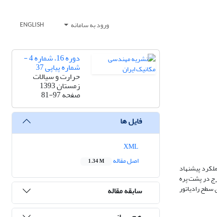
ورود به سامانه
ENGLISH
دوره 16، شماره 4 -
شماره پیاپی 37
حرارت و سیالات
زمستان 1393
صفحه
81-97
فایل ها
XML
اصل مقاله
1.34 M
ملکرد پیشنهاد
رج در پشت پره
ه وهمچنین توزیع دما بر روی سطح رادیاتور
سابقه مقاله
هم رسانی