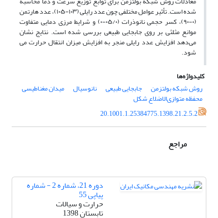
معادلات روش شبکه بولتزمن برای توابع توزیع سرعت و دما محاسبه
شده است. تأثیر عوامل مختلفی چون عدد رایلی (۱۰۳-۱۰۵)، عدد هارتمن
(۰-۹۰)، کسر حجمی نانوذرات (۰۵/۰-۰) و شرایط مرزی دمایی متفاوت
موانع مثلثی بر روی جابجایی طبیعی بررسی شده است. نتایج نشان
می‌دهد افزایش عدد رایلی منجر به افزایش میزان انتقال حرارت می
شود.
کلیدواژه‌ها
روش شبکه بولتزمن
جابجایی طبیعی
نانوسیال
میدان مغناطیسی
محفظه متوازی‌الاضلاع شکل
20.1001.1.25384775.1398.21.2.5.2
مراجع
دوره 21، شماره 2 - شماره
پیاپی 55
حرارت و سیالات
تابستان 1398