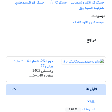
حسگر گاز الکتروشیمیایی
حسگر گاز اُزُن
حسگر گاز اکسید فلزی
نانومیله اکسید روی
موضوعات
بیو، میکرو و نانومکانیک
مراجع
دوره 26، شماره 4 - شماره
پیاپی 77
زمستان 1403
صفحه
115-140
فایل ها
XML
اصل مقاله
1.89 M