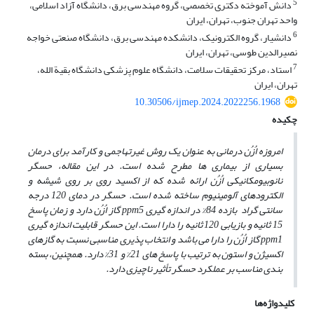
5
دانش آموخته دکتری تخصصی، گروه مهندسی برق، دانشگاه آزاد اسلامی،
واحد تهران جنوب، تهران، ایران
6
دانشیار، گروه الکترونیک، دانشکده مهندسی برق، دانشگاه صنعتی خواجه
نصیرالدین طوسی، تهران، ایران
7
استاد، مرکز تحقیقات سلامت، دانشگاه علوم پزشکی دانشگاه بقیة الله،
تهران، ایران
10.30506/ijmep.2024.2022256.1968
چکیده
امروزه اُزُن درمانی به عنوان یک روش غیرتهاجمی و کارآمد برای درمان
بسیاری از بیماری ها مطرح شده است. در این مقاله، حسگر
نانوبیومکانیکی اُزُن ارائه شده که از اکسید روی بر روی شیشه و
الکترودهای آلومینیوم ساخته شده است. حسگر در دمای 120 درجه
سانتی گراد بازده 84% در اندازه‌ گیری ppm5 گاز اُزُن دارد و زمان پاسخ
15 ثانیه و بازیابی 120 ثانیه را دارا است. این حسگر قابلیت اندازه ‌گیری
ppm1 گاز اُزُن را دارا می باشد و انتخاب ‌پذیری مناسبی نسبت به گازهای
اکسیژن و استون به ترتیب با پاسخ های 21% و 31% دارد. همچنین، بسته
‌بندی مناسب بر عملکرد حسگر تأثیر ناچیزی دارد.
کلیدواژه‌ها