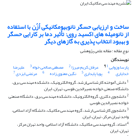
ساخت و ارزیابی حسگر نانوبیومکانیکی اُزُن با استفاده
از نانومیله های اکسید روی: تأثیر دما بر کارایی حسگر
و بهبود انتخاب پذیری به گازهای دیگر
نوع مقاله : مقاله علمی پژوهشی
نویسندگان
3
2
¶
1
پارسا وزوایی
عرفان کریم میرزا
مصطفی صالحی خواه
علیرضا
7
6
5
4
خدایاری
پویا پایداری
نگین معنوی زاده
مرتضی ایزدی
1
دانش آموخته کارشناسی‌ارشد، گروه الکترونیک، دانشکده مهندسی برق،
دانشگاه صنعتی خواجه نصیرالدین طوسی، تهران، ایران
2
دانشجوی دکتری، گروه الکترونیک، دانشکده مهندسی برق، دانشگاه صنعتی
خواجه نصیرالدین طوسی
3
دانشجوی کارشناسی ارشد، گروه مهندسی مکانیک، دانشگاه آزاد اسلامی،
واحد تهران مرکز، تهران، ایران
4
استاد، گروه مهندسی مکانیک، دانشگاه آزاد اسلامی، واحد تهران مرکز،
تهران، ایران