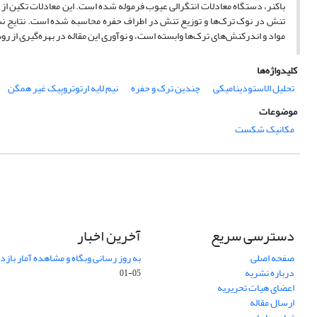
باکنر، دستگاه معادلات انتگرالی عیوب فرموله شده است. این معادلات تکین 
تنش در نوک ترک‌ها و توزیع تنش در اطراف حفره محاسبه شده است. نتایج 
مواد و اندرکنش‌های ترک‌ها وابسته است، و نوآوری این مقاله در بهره‌گیری از ر
کلیدواژه‌ها
تحلیل الاستودینامیکی
چندین ترک و حفره
نیم لایه ارتوتروپیک غیر همگن
موضوعات
مکانیک شکست
دسترسی سریع
آخرین اخبار
صفحه اصلی
به روز رسانی وبگاه و مشاهده آمار باز
درباره نشریه
05-01
اعضای هیات تحریریه
ارسال مقاله