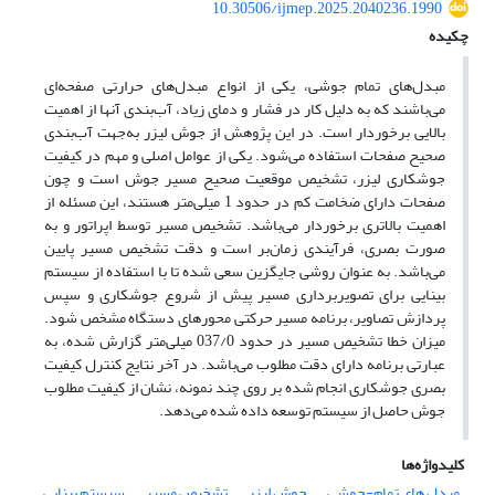
10.30506/ijmep.2025.2040236.1990
چکیده
مبدل‌های تمام جوشی، یکی از انواع مبدل‌های حرارتی صفحه‌ای
می‌باشند که به دلیل کار در فشار و دمای زیاد، آب‌بندی آنها از اهمیت
بالایی برخوردار است. در این پژوهش از جوش لیزر به‌جهت آب‌بندی
صحیح صفحات استفاده می‌شود. یکی از عوامل اصلی و مهم در کیفیت
جوشکاری لیزر، تشخیص موقعیت صحیح مسیر جوش است و چون
صفحات دارای ضخامت کم در حدود 1 میلی‌متر هستند، این مسئله از
اهمیت بالاتری برخوردار می‌باشد. تشخیص مسیر توسط اپراتور و به
صورت بصری، فرآیندی زمان‌بر است و دقت تشخیص مسیر پایین
می‌باشد. به عنوان روشی جایگزین سعی شده تا با استفاده از سیستم
بینایی برای تصویربرداری مسیر پیش از شروع جوشکاری و سپس
پردازش تصاویر، برنامه‌ مسیر حرکتی محورهای دستگاه مشخص شود.
میزان خطا تشخیص مسیر در حدود 037/0 میلی‌متر گزارش شده، به
عبارتی برنامه دارای دقت مطلوب می‌باشد. در آخر نتایج کنترل کیفیت
بصری جوشکاری انجام شده بر ‌روی چند نمونه، نشان از کیفیت مطلوب
جوش حاصل از سیستم توسعه داده شده می‎‌دهد.
کلیدواژه‌ها
مبدل‌ های تمام-‌جوشی
جوش لیزر
تشخیص مسیر
سیستم بینایی