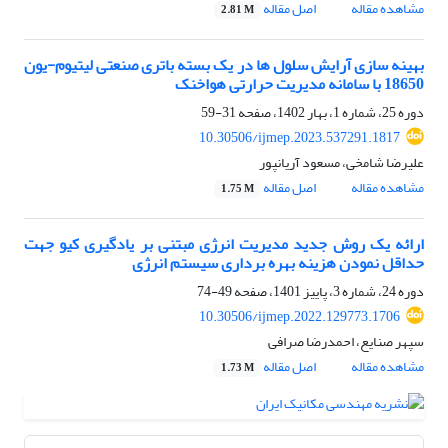
مشاهده مقاله
اصل مقاله
2.81 M
بهینه سازی آرایش سلول ها در یک بسته باتری صنعتی لیتیوم-یون
18650 با سامانه مدیریت حرارتی هواخنک
دوره 25، شماره 1، بهار 1402، صفحه
31-59
10.30506/ijmep.2023.537291.1817
علیرضا شامخی، مسعود آریانپور
مشاهده مقاله
اصل مقاله
1.75 M
ارائه یک روش جدید مدیریت انرژی مبتنی بر یادگیری کیو جهت
حداقل نمودن هزینه بهره ‌برداری سیستم انرژی
دوره 24، شماره 3، پاییز 1401، صفحه
49-74
10.30506/ijmep.2022.129773.1706
سپهر صنایع، احمدرضا صرافی
مشاهده مقاله
اصل مقاله
1.73 M