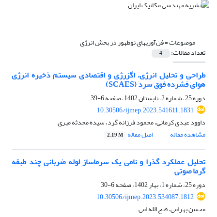
موضوعات =
فن‌آوریهای نوظهور در بخش انرژی
تعداد مقالات:
4
طراحی و تحلیل انرژی، اگزرژی و اقتصادی سیستم ذخیره انرژی
هوای فشرده فوق سرد (SCAES)
دوره 25، شماره 2، تابستان 1402، صفحه
6-39
10.30506/ijmep.2023.541611.1831
داوود عبدی کرمانی، محمود فرزانه گرد، سیده محدثه میری
مشاهده مقاله
اصل مقاله
2.19 M
تحلیل عملکرد گذرا و نامی یک سرماساز لوله ضربانی چند طبقه
گرما صوتی
دوره 25، شماره 1، بهار 1402، صفحه
6-30
10.30506/ijmep.2023.534087.1812
محسن بهرامی، فتح الله امی