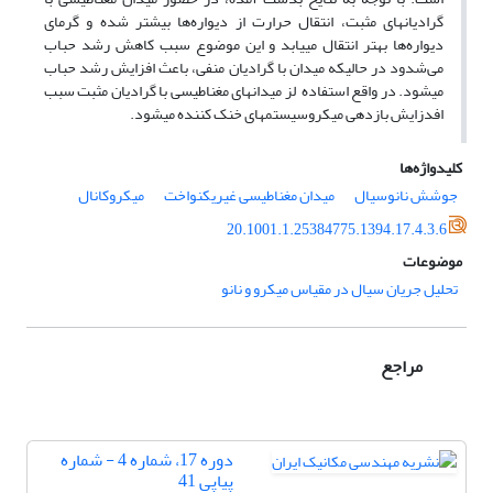
گرادیانهای مثبت، انتقال حرارت از دیواره‌ها بیشتر شده و گرمای
دیواره‌ها بهتر انتقال مییابد و این موضوع سبب کاهش رشد حباب
می‌شدود در حالیکه میدان با گرادیان منفی، باعث افزایش رشد حباب
میشود. در واقع استفاده لز میدانهای مغناطیسی با گرادیان مثبت سبب
افدزایش بازدهی میکروسیستمهای خنک کننده میشود.
کلیدواژه‌ها
جوشش نانوسیال
میدان مغناطیسی غیریکنواخت
میکروکانال
20.1001.1.25384775.1394.17.4.3.6
موضوعات
تحلیل جریان سیال در مقیاس میکرو و نانو
مراجع
دوره 17، شماره 4 - شماره
پیاپی 41