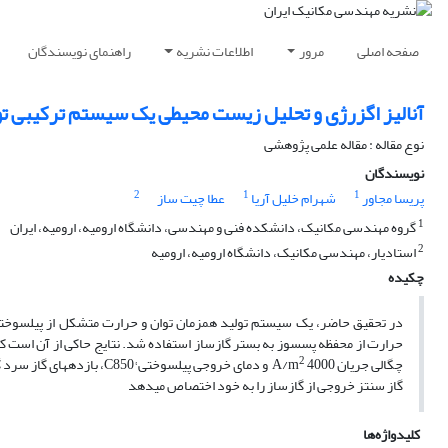
صفحه اصلی
مرور
اطلاعات نشریه
راهنمای نویسندگان
آنالیز اگزرژی و تحلیل زیست محیطی یک سیستم ترکیبی تول
نوع مقاله : مقاله علمی پژوهشی
نویسندگان
2
1
1
پریسا مجاور
شهرام خلیل آریا
عطا چیت ساز
1
گروه مهندسی مکانیک، دانشکده فنی و مهندسی، دانشگاه ارومیه، ارومیه، ایران
2
استادیار، مهندسی مکانیک، دانشگاه ارومیه، ارومیه
چکیده
در تحقیق حاضر، یک سیستم تولید همزمان توان و حرارت متشکل از پیل­سوختی 
حرارت از محفظه پس­سوز به بستر گازساز استفاده شد. نتایج حاکی از آن است که
2
چگالی جریان A/m
گاز سنتز خروجی از گازساز را به خود اختصاص می­دهد
کلیدواژه‌ها