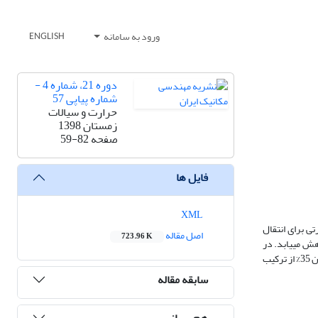
ورود به سامانه
ENGLISH
دوره 21، شماره 4 -
شماره پیاپی 57
حرارت و سیالات
زمستان 1398
صفحه
59-82
فایل ها
XML
ی برای انتقال
اصل مقاله
723.96 K
ش می­یابد. در
4000 و دمای خروجی پیل­سوختی °C850، بازده­های گاز سرد گازسازی زیست­توده و اگزرژی به ترتیب 74/91% و 79/45 % بدست می­آید. همچنین هیدروژن 35% از ترکیب
سابقه مقاله
هم رسانی