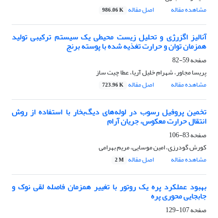
مشاهده مقاله
اصل مقاله
986.06 K
آنالیز اگزرژی و تحلیل زیست محیطی یک سیستم ترکیبی تولید
همزمان توان و حرارت تغذیه شده با پوسته برنج
صفحه
59-82
پریسا مجاور، شهرام خلیل آریا، عطا چیت ساز
مشاهده مقاله
اصل مقاله
723.96 K
تخمین پروفیل رسوب در لوله‌های دیگ‌بخار با استفاده از روش
انتقال حرارت معکوس، جریان آرام
صفحه
83-106
کورش گودرزی، امین موسایی، مریم بهرامی
مشاهده مقاله
اصل مقاله
2 M
بهبود عملکرد پره یک روتور با تغییر همزمان فاصله لقی نوک و
جابجایی محوری پره
صفحه
107-129