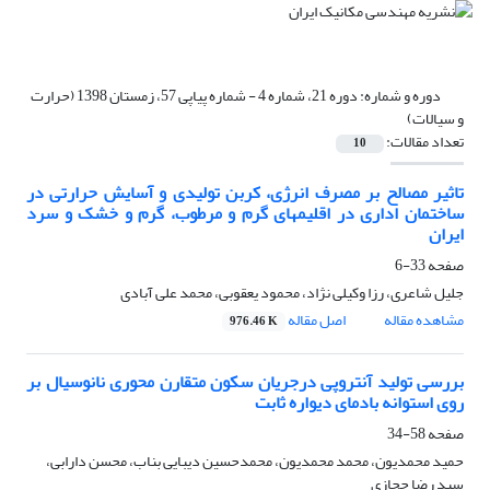
دوره و شماره:
دوره 21، شماره 4 - شماره پیاپی 57، زمستان 1398 (حرارت
و سیالات)
تعداد مقالات:
10
تاثیر مصالح بر مصرف انرژی، کربن تولیدی و آسایش حرارتی در
ساختمان اداری در اقلیمهای گرم و مرطوب، گرم و خشک و سرد
ایران
صفحه
33-6
جلیل شاعری، رزا وکیلی نژاد، محمود یعقوبی، محمد علی آبادی
مشاهده مقاله
اصل مقاله
976.46 K
بررسی تولید آنتروپی درجریان سکون متقارن محوری نانوسیال بر
روی استوانه بادمای دیواره ثابت
صفحه
58-34
حمید محمدیون، محمد محمدیون، محمدحسین دیبایی بناب، محسن دارابی،
سید رضا حجازی