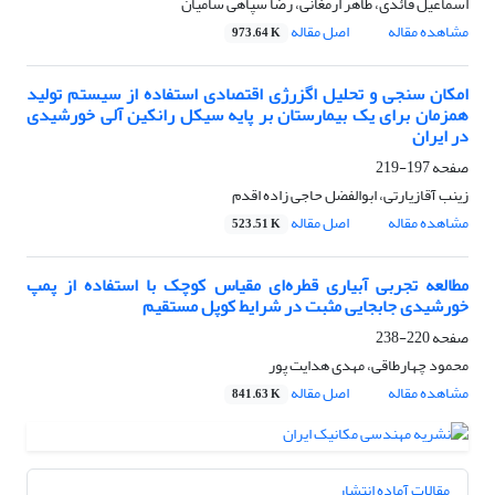
اسماعیل قائدی، طاهر ارمغانی، رضا سپاهی سامیان
مشاهده مقاله
اصل مقاله
973.64 K
امکان سنجی و تحلیل اگزرژی اقتصادی استفاده از سیستم تولید
همزمان برای یک بیمارستان بر پایه سیکل رانکین آلی خورشیدی
در ایران
صفحه
197-219
زینب آقازیارتی، ابوالفضل حاجی زاده اقدم
مشاهده مقاله
اصل مقاله
523.51 K
مطالعه تجربی آبیاری قطره‌ای مقیاس کوچک با استفاده از پمپ
خورشیدی جابجایی مثبت در شرایط کوپل مستقیم
صفحه
220-238
محمود چهارطاقی، مهدی هدایت پور
مشاهده مقاله
اصل مقاله
841.63 K
مقالات آماده انتشار