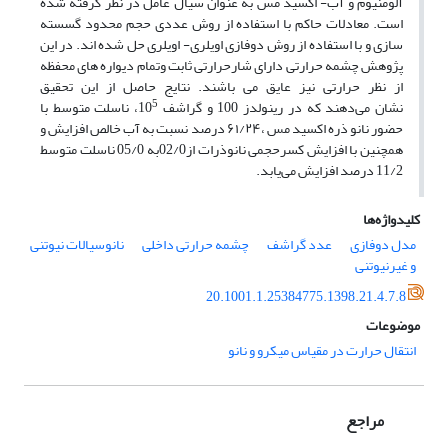
آلومنیوم و آب- اکسید مس به عنوان سیال عامل در نظر گرفته شده
است. معادلات حاکم با استفاده از روش عددی حجم محدود گسسته
سازی و با استفاده از روش دوفازی اویلری- اویلری حل شده اند. در این
پژوهش چشمه حرارتی دارای شارحرارتی ثابت وتمام دیواره های محفظه
از نظر حرارتی نیز عایق می باشند. نتایج حاصل از این تحقیق
5
نشان می‌دهند که در رینولدز 100 و گراشف 10
، ناسلت متوسط با
حضور نانو ذره اکسید مس ،۶۱/٢۴ درصد نسبت به آب خالص افزایش و
همچنین با افزایش کسرحجمی نانوذرات از02/0به 05/0 ناسلت متوسط
11/2 درصد افزایش می‌یابد.
کلیدواژه‌ها
مدل دوفازی
عدد گراشف
چشمه حرارتی داخلی
نانوسیالات نیوتنی
و غیرنیوتنی
20.1001.1.25384775.1398.21.4.7.8
موضوعات
انتقال حرارت در مقیاس میکرو و نانو
مراجع