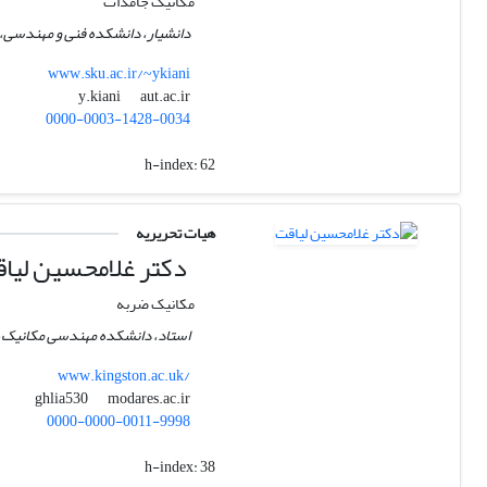
مکانیک جامدات
دانشیار، دانشکده فنی و مهندسی،
www.sku.ac.ir/~ykiani
aut.ac.ir
y.kiani
0000-0003-1428-0034
h-index:
62
هیات تحریریه
دکتر غلامحسین لیا
مکانیک ضربه
استاد، دانشکده مهندسی مکانیک،
www.kingston.ac.uk/
modares.ac.ir
ghlia530
0000-0000-0011-9998
h-index:
38