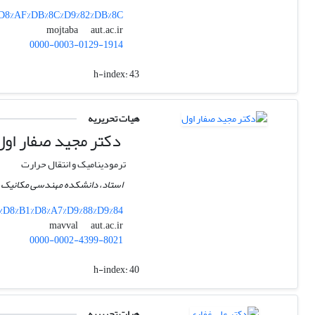
5%D8%AF%DB%8C%D9%82%DB%8C
aut.ac.ir
mojtaba
0000-0003-0129-1914
h-index:
43
هیات تحریریه
دکتر مجید صفار اول
ترمودینامیک و انتقال حرارت
استاد، دانشکده مهندسی مکانیک، 
7%D8%B1%D8%A7%D9%88%D9%84
aut.ac.ir
mavval
0000-0002-4399-8021
h-index:
40
هیات تحریریه