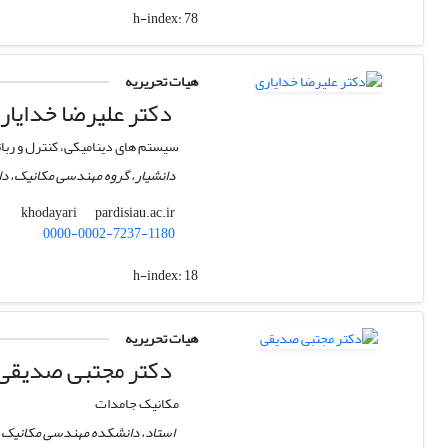
h-index:
78
هیات تحریریه
دکتر علیرضا خدایار
سیستم های دینامیکی، کنترل و ربا
دانشیار، گروه مهندسی مکانیک، دا
pardisiau.ac.ir
khodayari
0000-0002-7237-1180
h-index:
18
هیات تحریریه
دکتر مجتبی صدیقی
مکانیک جامدات
استاد، دانشکده مهندسی مکانیک، 