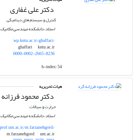
دکتر علی غفاری
کنترل و سیستم های دینامیکی
استاد، دانشکده مهندسی مکانیک،
wp.kntu.ac.ir/ghaffari/
kntu.ac.ir
ghaffari
0000-0002-2665-8236
h-index:
54
هیات تحریریه
دکتر محمود فرزانه‌ 
حرارت و سیالات
استاد، دانشکده مهندسی مکانیک،
prof.um.ac.ir/m.farzanehgord/
um.ac.ir
m.farzanehgord