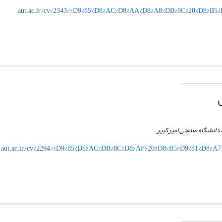
aut.ac.ir/cv/2343/%D9%85%D8%AC%D8%AA%D8%A8%DB%8C%20%D8%B
دانشگاه صنعتی امیرکبیر
aut.ac.ir/cv/2294/%D9%85%D8%AC%DB%8C%D8%AF%20%D8%B5%D9%81%D8%A