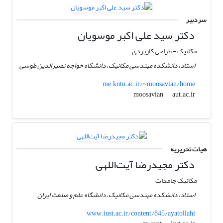
سردبیر
دکتر سید علی اکبر موسویان
مکانیک - طراحی کاربردی
استاد، دانشکده مهندسی مکانیک، دانشگاه خواجه نصیرالدین طوسی
me.kntu.ac.ir/~moosavian/home
aut.ac.ir
moosavian
هیات تحریریه
دکتر مجیدرضا آیت‌اللهی
مکانیک جامدات
استاد، دانشکده مهندسی مکانیک، دانشگاه علم و صنعت ایران
www.iust.ac.ir/content/845/ayatollahi