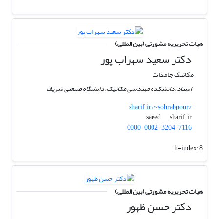
هیات تحریریه مشورتی (بین المللی)
دکتر سعید سهراب پور
مکانیک جامدات
استاد، دانشکده مهندسی مکانیک، دانشگاه صنعتی شریف
sharif.ir/~sohrabpour/
sharif.ir
saeed
0000-0002-3204-7116
h-index:
8
هیات تحریریه مشورتی (بین المللی)
دکتر حسن ظهور