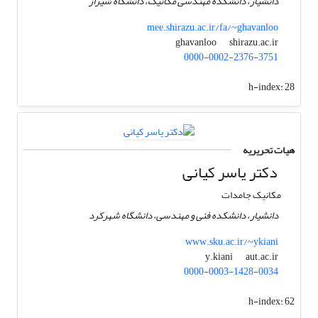
دانشیار، دانشکده مهندسی مکانیک، دانشگاه شیراز
mee.shirazu.ac.ir/fa/~ghavanloo
shirazu.ac.ir
ghavanloo
0000-0002-2376-3751
h-index:
28
هیات تحریریه
دکتر یاسر کیانی
مکانیک جامدات
دانشیار، دانشکده فنی و مهندسی، دانشگاه شهرکرد
www.sku.ac.ir/~ykiani
aut.ac.ir
y.kiani
0000-0003-1428-0034
h-index:
62