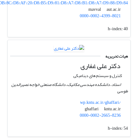
AC%DB%8C%D8%AF%20%D8%B5%D9%81%D8%A7%D8%B1%D8%A7%D9%88%D9%84
aut.ac.ir
mavval
0000-0002-4399-8021
h-index:
40
هیات تحریریه
دکتر علی غفاری
کنترل و سیستم های دینامیکی
استاد، دانشکده مهندسی مکانیک، دانشگاه صنعتی خواجه نصیرالدین
طوسی
wp.kntu.ac.ir/ghaffari/
kntu.ac.ir
ghaffari
0000-0002-2665-8236
h-index:
54