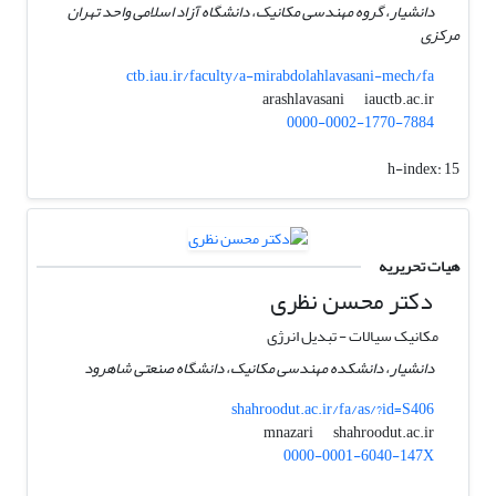
دانشیار، گروه مهندسی مکانیک، دانشگاه آزاد اسلامی واحد تهران
مرکزی
ctb.iau.ir/faculty/a-mirabdolahlavasani-mech/fa
iauctb.ac.ir
arashlavasani
0000-0002-1770-7884
h-index:
15
هیات تحریریه
دکتر محسن نظری
مکانیک سیالات - تبدیل انرژی
دانشیار، دانشکده مهندسی مکانیک، دانشگاه صنعتی شاهرود
shahroodut.ac.ir/fa/as/?id=S406
shahroodut.ac.ir
mnazari
0000-0001-6040-147X