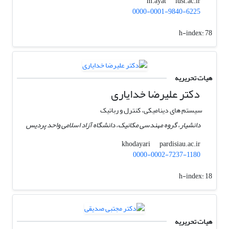
iust.ac.ir
m.ayat
0000-0001-9840-6225
h-index:
78
هیات تحریریه
دکتر علیرضا خدایاری
سیستم های دینامیکی، کنترل و رباتیک
دانشیار، گروه مهندسی مکانیک، دانشگاه آزاد اسلامی واحد پردیس
pardisiau.ac.ir
khodayari
0000-0002-7237-1180
h-index:
18
هیات تحریریه