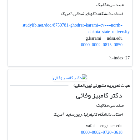
مهندسی مکانیک
استاد، دانشگاه داکوتای شمالی، آمریکا
studylib.net/doc/8750781/ghodrat-karami-cv---north-
dakota-state-university
ndsu.edu
g.karami
0000-0002-0815-0850
h-index:
27
هیات تحریریه مشورتی (بین المللی)
دکتر کامبیز وفائی
مهندسی مکانیک
استاد، دانشگاه کالیفرنیا، ریورساید، آمریکا
engr.ucr.edu
vafai
0000-0002-9720-3618