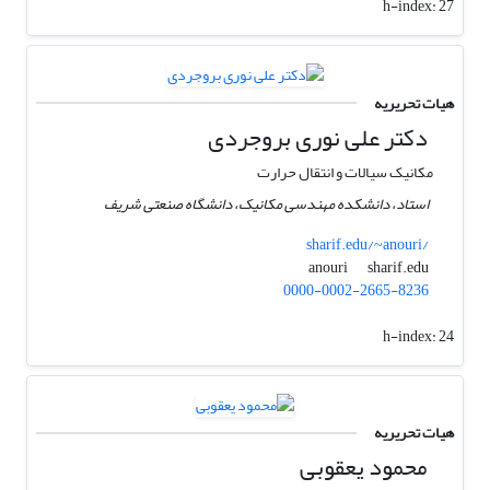
h-index:
27
هیات تحریریه
دکتر علی نوری بروجردی
مکانیک سیالات و انتقال حرارت
استاد، دانشکده مهندسی مکانیک، دانشگاه صنعتی شریف
sharif.edu/~anouri/
sharif.edu
anouri
0000-0002-2665-8236
h-index:
24
هیات تحریریه
محمود یعقوبی