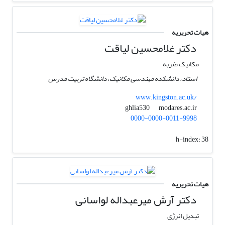
هیات تحریریه
دکتر غلامحسین لیاقت
مکانیک ضربه
استاد، دانشکده مهندسی مکانیک، دانشگاه تربیت مدرس
www.kingston.ac.uk/
modares.ac.ir
ghlia530
0000-0000-0011-9998
h-index:
38
هیات تحریریه
دکتر آرش میرعبداله لواسانی
تبدیل انرژی