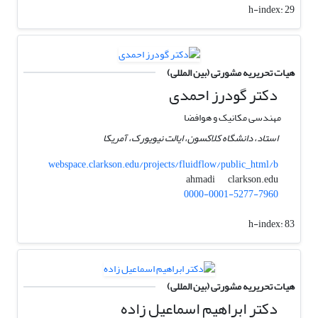
h-index:
29
هیات تحریریه مشورتی (بین المللی)
دکتر گودرز احمدی
مهندسی مکانیک و هوافضا
استاد، دانشگاه کلاکسون، ایالت نیویورک، آمریکا
webspace.clarkson.edu/projects/fluidflow/public_html/b
clarkson.edu
ahmadi
0000-0001-5277-7960
h-index:
83
هیات تحریریه مشورتی (بین المللی)
دکتر ابراهیم اسماعیل زاده