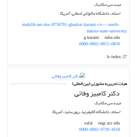
مهندسی مکانیک
استاد، دانشگاه داکوتای شمالی، آمریکا
studylib.net/doc/8750781/ghodrat-karami-cv---north-
dakota-state-university
ndsu.edu
g.karami
0000-0002-0815-0850
h-index:
27
هیات تحریریه مشورتی (بین المللی)
دکتر کامبیز وفائی
مهندسی مکانیک
استاد، دانشگاه کالیفرنیا، ریورساید، آمریکا
engr.ucr.edu
vafai
0000-0002-9720-3618