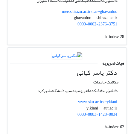
دانشیار، دانشکده مهندسی مکانیک، دانشگاه شیراز
mee.shirazu.ac.ir/fa/~ghavanloo
shirazu.ac.ir
ghavanloo
0000-0002-2376-3751
h-index:
28
هیات تحریریه
دکتر یاسر کیانی
مکانیک جامدات
دانشیار، دانشکده فنی و مهندسی، دانشگاه شهرکرد
www.sku.ac.ir/~ykiani
aut.ac.ir
y.kiani
0000-0003-1428-0034
h-index:
62