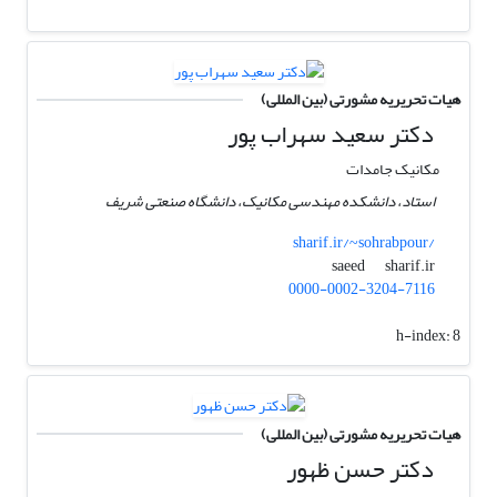
هیات تحریریه مشورتی (بین المللی)
دکتر سعید سهراب پور
مکانیک جامدات
استاد، دانشکده مهندسی مکانیک، دانشگاه صنعتی شریف
sharif.ir/~sohrabpour/
sharif.ir
saeed
0000-0002-3204-7116
h-index:
8
هیات تحریریه مشورتی (بین المللی)
دکتر حسن ظهور