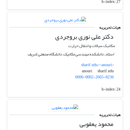
h-index:
27
هیات تحریریه
دکتر علی نوری بروجردی
مکانیک سیالات و انتقال حرارت
استاد، دانشکده مهندسی مکانیک، دانشگاه صنعتی شریف
sharif.edu/~anouri/
sharif.edu
anouri
0000-0002-2665-8236
h-index:
24
هیات تحریریه
محمود یعقوبی