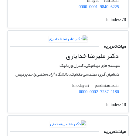
iust.ac.ir
m.ayat
0000-0001-9840-6225
h-index:
78
هیات تحریریه
دکتر علیرضا خدایاری
سیستم های دینامیکی، کنترل و رباتیک
دانشیار، گروه مهندسی مکانیک، دانشگاه آزاد اسلامی واحد پردیس
pardisiau.ac.ir
khodayari
0000-0002-7237-1180
h-index:
18
هیات تحریریه