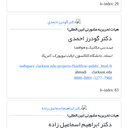
h-index:
29
هیات تحریریه مشورتی (بین المللی)
دکتر گودرز احمدی
مهندسی مکانیک و هوافضا
استاد، دانشگاه کلاکسون، ایالت نیویورک، آمریکا
webspace.clarkson.edu/projects/fluidflow/public_html/b
clarkson.edu
ahmadi
0000-0001-5277-7960
h-index:
83
هیات تحریریه مشورتی (بین المللی)
دکتر ابراهیم اسماعیل زاده