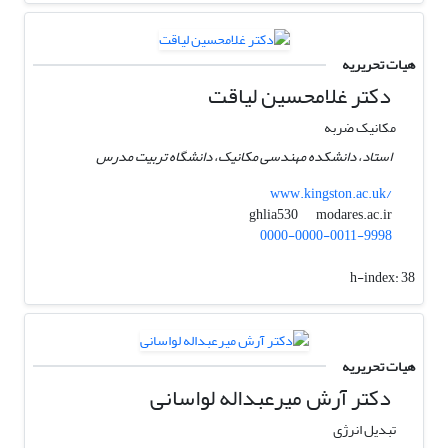
هیات تحریریه
دکتر غلامحسین لیاقت
مکانیک ضربه
استاد، دانشکده مهندسی مکانیک، دانشگاه تربیت مدرس
www.kingston.ac.uk/
modares.ac.ir
ghlia530
0000-0000-0011-9998
h-index:
38
هیات تحریریه
دکتر آرش میرعبداله لواسانی
تبدیل انرژی