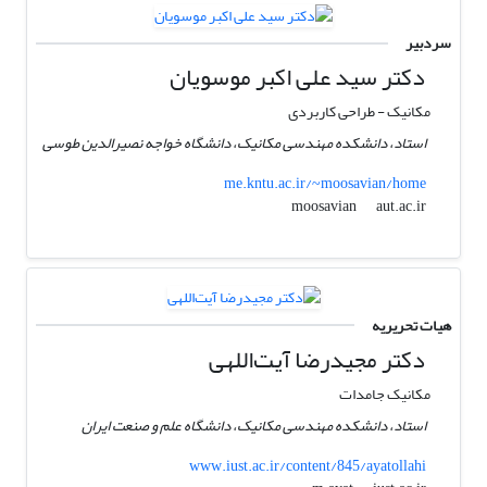
سردبیر
دکتر سید علی اکبر موسویان
مکانیک - طراحی کاربردی
استاد، دانشکده مهندسی مکانیک، دانشگاه خواجه نصیرالدین طوسی
me.kntu.ac.ir/~moosavian/home
aut.ac.ir
moosavian
هیات تحریریه
دکتر مجیدرضا آیت‌اللهی
مکانیک جامدات
استاد، دانشکده مهندسی مکانیک، دانشگاه علم و صنعت ایران
www.iust.ac.ir/content/845/ayatollahi