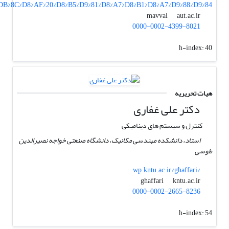
AC%DB%8C%D8%AF%20%D8%B5%D9%81%D8%A7%D8%B1%D8%A7%D9%88%D9%84
aut.ac.ir
mavval
0000-0002-4399-8021
h-index:
40
هیات تحریریه
دکتر علی غفاری
کنترل و سیستم های دینامیکی
استاد، دانشکده مهندسی مکانیک، دانشگاه صنعتی خواجه نصیرالدین
طوسی
wp.kntu.ac.ir/ghaffari/
kntu.ac.ir
ghaffari
0000-0002-2665-8236
h-index:
54