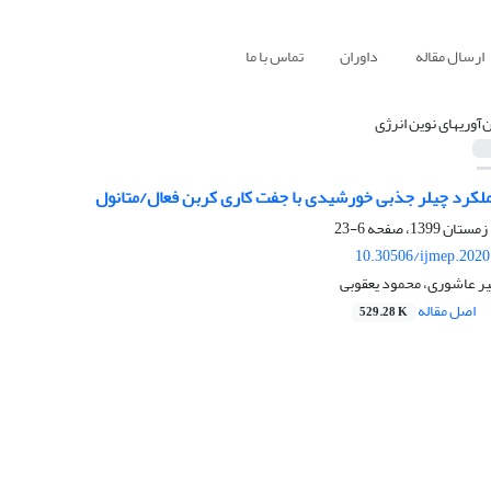
ارسال مقاله
داوران
تماس با ما
‌آوریهای نوین انرژی
لکرد چیلر جذبی خورشیدی با جفت کاری کربن فعال/متانول
6-23
10.30506/ijmep.2020
ر عاشوری، محمود یعقوبی
اصل مقاله
529.28 K