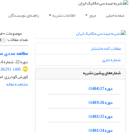
صفحه اصلی
مرور
اطلاعات نشریه
راهنمای نویسندگان
موضوعات =
فن
تعداد مقالات:
1
مقالات آماده انتشار
مطالعه عددی عم
شماره جاری
دوره 22، شماره 4، زمستان 1399، صفحه
.86291.1406
شماره‌های پیشین نشریه
کورش گودرزی، امی
مشاهده مقاله
دوره 27 (1404)
دوره 26 (1403)
دوره 25 (1402)
دوره 24 (1401)