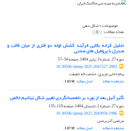
موضوعات =
شکل دهی
تعداد مقالات:
5
تحلیل کرانه بالایی فرآیند کشش لوله دو فلزی از میان قالب و
مندرل با پروفیل ‌های منحنی
دوره 27، شماره 3، پاییز 1404، صفحه
34-57
10.30506/ijmep.2025.2047227.2002
پیام حاجی عزیزی، حشمت اله حقیقت
مشاهده مقاله
اصل مقاله
1.83 M
تأثیر آنیل بعد از نورد بر ناهمسانگردی تغییر شکل تیتانیم خالص
دوره 27، شماره 2، تابستان 1404، صفحه
119-135
10.30506/ijmep.2025.2043058.1996
مرتضی آذربرمس
مشاهده مقاله
اصل مقاله
1.87 M