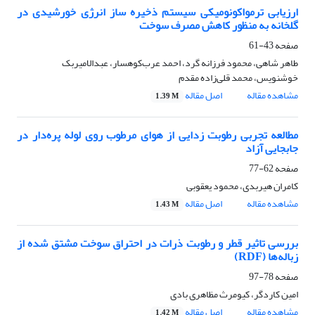
ارزیابی ترمواکونومیکی سیستم ذخیره ساز انرژی خورشیدی در
گلخانه به منظور کاهش مصرف سوخت
صفحه
43-61
طاهر شاهی، محمود فرزانه گرد، احمد عرب‌کوهسار، عبدالامیربک
خوشنویس، محمد قلی‌زاده مقدم
مشاهده مقاله
اصل مقاله
1.39 M
مطالعه تجربی رطوبت زدایی از هوای مرطوب روی لوله پره‌دار در
جابجایی آزاد
صفحه
62-77
کامران هیربدی، محمود یعقوبی
مشاهده مقاله
اصل مقاله
1.43 M
بررسی تاثیر قطر و رطوبت ذرات در احتراق سوخت مشتق شده از
زباله‌ها (RDF)
صفحه
78-97
امین کاردگر، کیومرث مظاهری بادی
مشاهده مقاله
اصل مقاله
1.42 M