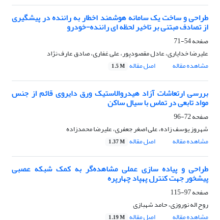
طراحی و ساخت یک سامانه هوشمند اخطار به راننده در پیشگیری
از تصادف مبتنی بر تاخیر لحظه ای راننده-خودرو
صفحه
54-71
علیرضا خدایاری، عادل مقصودپور، علی غفاری، صادق عارف نژاد
مشاهده مقاله
اصل مقاله
1.5 M
بررسی ارتعاشات آزاد هیدروالاستیک ورق دایروی قائم از جنس
مواد تابعی در تماس با سیال ساکن
صفحه
72-96
شهروز یوسف زاده، علی اصغر جعفری، علیرضا محمدزاده
مشاهده مقاله
اصل مقاله
1.37 M
طراحی و پیاده سازی عملی مشاهده‌گر به کمک شبکه عصبی
پیشخور جهت کنترل پهپاد چهارپره
صفحه
97-115
روح اله نوروزی، حامد شهبازی
مشاهده مقاله
اصل مقاله
1.19 M