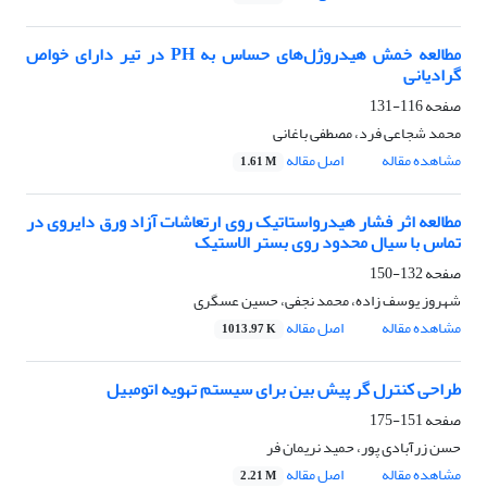
مطالعه خمش هیدروژل‌های حساس به PH در تیر دارای خواص
گرادیانی
صفحه
116-131
محمد شجاعی فرد، مصطفی باغانی
مشاهده مقاله
اصل مقاله
1.61 M
مطالعه اثر فشار هیدرواستاتیک روی ارتعاشات آزاد ورق دایروی در
تماس با سیال محدود روی بستر الاستیک
صفحه
132-150
شهروز یوسف زاده، محمد نجفی، حسین عسگری
مشاهده مقاله
اصل مقاله
1013.97 K
طراحی کنترل گر پیش بین برای سیستم تهویه اتومبیل
صفحه
151-175
حسن زرآبادی پور، حمید نریمان فر
مشاهده مقاله
اصل مقاله
2.21 M