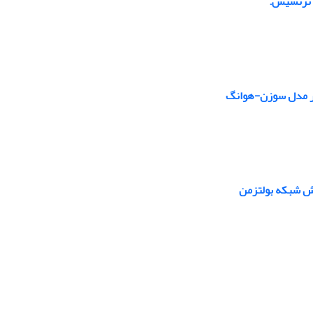
ط ترنسیس.
 در مدل سوزن-هوانگ
وش شبکه بولتزمن