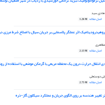
لیل ترمواکونومیک تبرید تراکمی خورشیدی با ردیاب در شهر اصفهان توس
 هادی سید
اصل مقاله
1.26 M
روهیدرودینامیک اثر عملگر پلاسمایی بر جریان سیال با اصلاح شرط مرزی
مظاهری
اصل مقاله
2.13 M
 انتقال حرارت درون یک محفظه مربعی با گرمکن موضعی با استفاده از ر
لی دوستعلی
اصل مقاله
2.75 M
 تغییر هندسه بر روی الگوی جریان و عملکرد سیکلون گاز-ذره