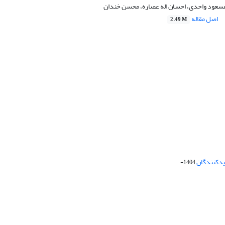
 مسعود واحدی، احسان اله عصاره، محسن خندان
اصل مقاله
2.49 M
دیدکنندگان
1404-