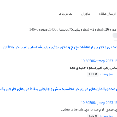
ارسال مقاله
داوران
تماس با ما
دوره 26، شماره 2 - شماره پیاپی 75، تابستان 1403، صفحه 6-146
ددی و تجربی ارتعاشات چرخ و محور بوژی برای شناسایی عیب در یاتاقان
10.30506/ijmep.2023.1
باس رهی، امیرمسعود حمیدی مجد
اصل مقاله
1.91 M
 عددی المان های مرزی در محاسبه تنش و جابجایی نقاط مرزهای خارجی یک م
10.30506/ijmep.2023.1
مهدی زارع مهرجردی، علیرضا مرتضایی
اصل مقاله
1.25 M