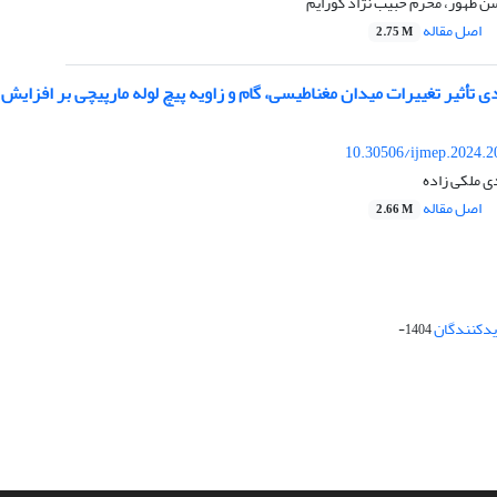
ن ظهور، محرم حبیب نژاد کورایم
اصل مقاله
2.75 M
تأثیر تغییرات میدان مغناطیسی، گام و زاویه پیچ لوله مارپیچی بر افزایش 
10.30506/ijmep.2024.2
دی ملکی زاده
اصل مقاله
2.66 M
دیدکنندگان
1404-