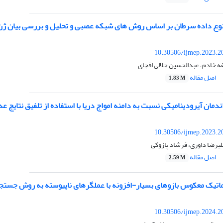
نوع داده سرطان بر اساس روش های شبکه عصبی و تحلیل و بررسی بیان 
10.30506/ijmep.2023.2
ه خادم، عبدالحسین جلالی اقچای
اصل مقاله
1.83 M
دمان آیرودینامیکی نسبت به دامنه امواج دریا با استفاده از تلفیق نتایج
10.30506/ijmep.2023.2
یرضا داوری، فرشاد پازوکی
اصل مقاله
2.59 M
تیک معکوس بازوهای بسیار-افزونه با عملگرهای ناپیوسته به روش جست
10.30506/ijmep.2024.2