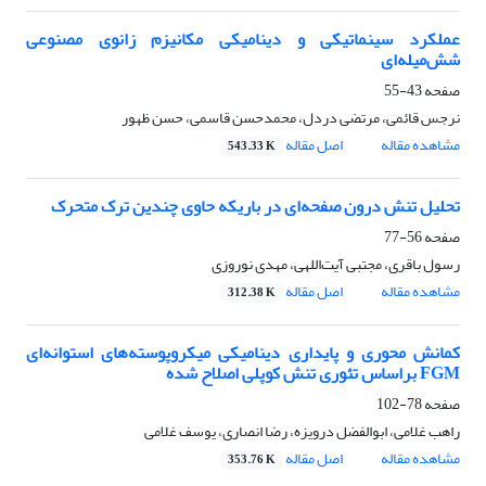
عملکرد سینماتیکی و دینامیکی مکانیزم زانوی مصنوعی
شش‌میله‌ای
صفحه
43-55
نرجس قائمی، مرتضی دردل، محمدحسن قاسمی، حسن ظهور
مشاهده مقاله
اصل مقاله
543.33 K
تحلیل تنش درون صفحه‌ای در باریکه حاوی چندین ترک متحرک
صفحه
56-77
رسول باقری، مجتبی آیت‌اللهی، مهدی نوروزی
مشاهده مقاله
اصل مقاله
312.38 K
کمانش محوری و پایداری دینامیکی میکروپوسته‌‌های استوانه‌ای
FGM براساس تئوری تنش کوپلی اصلاح شده
صفحه
78-102
راهب غلامی، ابوالفضل درویزه، رضا انصاری، یوسف غلامی
مشاهده مقاله
اصل مقاله
353.76 K