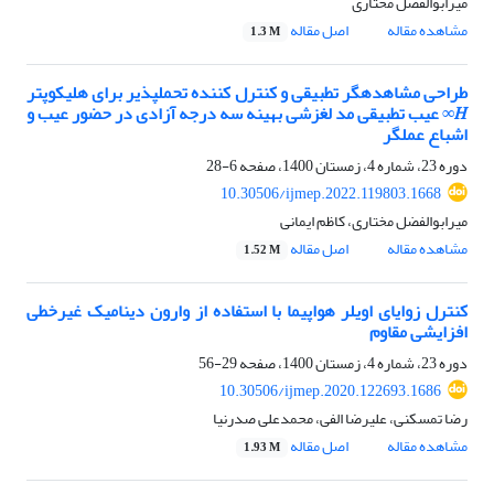
میرابوالفضل مختاری
مشاهده مقاله
اصل مقاله
1.3 M
طراحی مشاهدهگر تطبیقی و کنترل کننده تحملپذیر برای هلیکوپتر
𝐻∞ عیب تطبیقی مد لغزشی بهینه سه درجه آزادی در حضور عیب و
اشباع عملگر
دوره 23، شماره 4، زمستان 1400، صفحه
6-28
10.30506/ijmep.2022.119803.1668
میرابوالفضل مختاری، کاظم ایمانی
مشاهده مقاله
اصل مقاله
1.52 M
کنترل زوایای اویلر هواپیما با استفاده از وارون دینامیک غیرخطی
افزایشی مقاوم
دوره 23، شماره 4، زمستان 1400، صفحه
29-56
10.30506/ijmep.2020.122693.1686
رضا تمسکنی، علیرضا الفی، محمدعلی صدرنیا
مشاهده مقاله
اصل مقاله
1.93 M