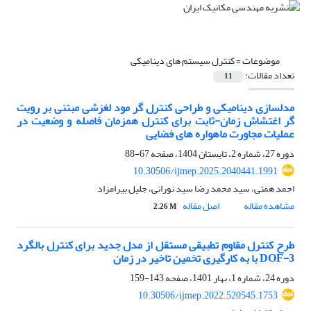
موضوعات =
کنترل سیستم های دینامیکی
تعداد مقالات:
11
مدلسازی دینامیکی و طراحی کنترل گر مود لغزشی مبتنی بر رویت
گر اغتشاش زمان-ثابت برای کنترل همزمان فاصله و وضعیت در
عملیات مجاورت ماهواره ‌های فضایی
دوره 27، شماره 2، تابستان 1404، صفحه
67-88
10.30506/ijmep.2025.2040441.1991
احمد همتی، سید محمد رضا سید نورانی، جلیل بیرامزاد
مشاهده مقاله
اصل مقاله
2.26 M
طرح کنترل مقاوم تطبیقی مستقل از مدل جدید برای کنترل بالگرد
3-DOF با به کارگیری تخمین تاخیر در زمان
دوره 24، شماره 1، بهار 1401، صفحه
143-159
10.30506/ijmep.2022.520545.1753