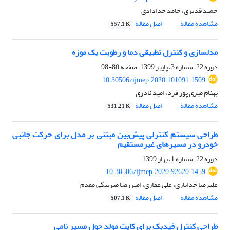
حمید قدیری، حامد خدادادی
مشاهده مقاله
اصل مقاله
557.1 K
مدلسازی و کنترل تطبیقی دما و رطوبت یک موزه
دوره 22، شماره 3، پاییز 1399، صفحه
80-98
10.30506/ijmep.2020.101091.1509
بهنام میری پور فرد، امید نادری
مشاهده مقاله
اصل مقاله
531.21 K
طراحی سیستم کنترلی پیش‌بین مبتنی بر مدل برای حرکت جانبی
خودرو در مسیرهای غیرمستقیم
دوره 22، شماره 1، بهار 1399
10.30506/ijmep.2020.92620.1459
علیرضا خدایاری، علی غفاری، امیررضا میربیگی مقدم
مشاهده مقاله
اصل مقاله
507.1 K
طراحی کنترل فیدبک برای کایت مولد حول مسیر نامی