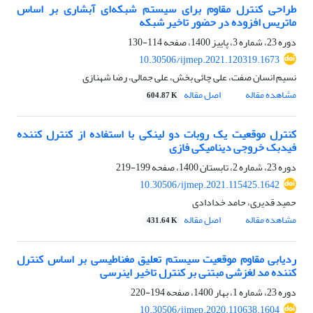
طراحی کنترل مقاوم برای سیستم شبکه‌ای آبشاری بر اساس
ماتریس افزوده در حضور تاخیر شبکه
دوره 23، شماره 3، پاییز 1400، صفحه
114-130
10.30506/ijmep.2021.120319.1673
نسیم انسان صفت، علی چائی بخش، علی جمالی، رضا شهنازی
مشاهده مقاله
اصل مقاله
604.87 K
کنترل موقعیت یک روبات دو لینکی با استفاده از کنترل کننده
فیدبک خروجی دینامیکی فازی
دوره 23، شماره 2، تابستان 1400، صفحه
199-219
10.30506/ijmep.2021.115425.1642
حمید قدیری، حامد خدادادی
مشاهده مقاله
اصل مقاله
431.64 K
ردیابی مقاوم موقعیت سیستم‌ تعلیق مغناطیسی بر اساس کنترل
کننده مد لغزشی مبتنی بر کنترل تاخیر اینرسی
دوره 23، شماره 1، بهار 1400، صفحه
194-220
10.30506/ijmep.2020.110638.1604