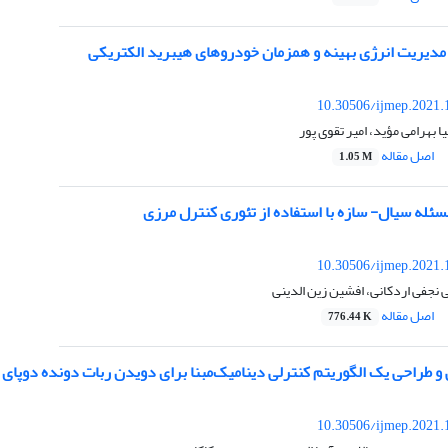
مدیریت انرژی بهینه و همزمان خودروهای هیبرید الکتریکی
10.30506/ijmep.2021.
بهرامی مؤید، امیر تقوی پور
اصل مقاله
1.05 M
ئله سیال- سازه با استفاده از تئوری کنترل مرزی
10.30506/ijmep.2021.
 نجفی اردکانی، افشین زین الدینی
اصل مقاله
776.44 K
و طراحی یک الگوریتم کنترلی دینامیک‌مبنا برای دویدن ربات دونده دوپای پ
10.30506/ijmep.2021.