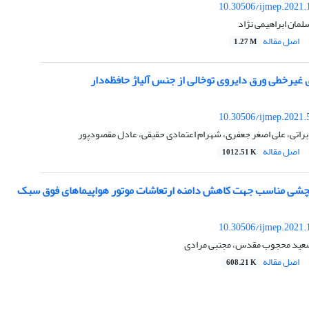
10.30506/ijmep.2021.
مان ابراهیمی نژاد
اصل مقاله
1.27 M
 غیرخطی ورق دایروی توخالی از جنس آلیاژ حافظه‌دار
10.30506/ijmep.2021.
براتی، علی اصغر جعفری، شهرام اعتمادی حقیقی، عادل مقصودپور
اصل مقاله
1012.51 K
یچشی مناسب جهت کاهش دامنه ارتعاشات موتور هواپیماهای فوق سبک
10.30506/ijmep.2021.
سعید محجوب مقدس، مجتبی مرادی
اصل مقاله
608.21 K