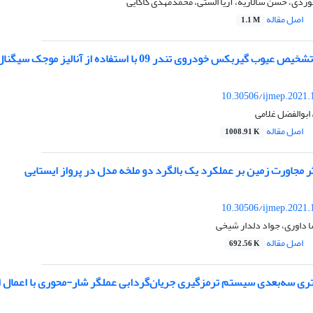
ردی، حسن سالاریه، آریا الستی، محمدمهدی کاکایی
اصل مقاله
1.1 M
یربکس خودروی تندر 09 با استفاده از آنالیز موجک سیگنال صوتی
10.30506/ijmep.2021.
ابوالفضل غلامی
اصل مقاله
1008.91 K
 مجاورت زمین بر عملکرد یک بالگرد دو ملخه مدل در پرواز ایستایی
10.30506/ijmep.2021.
ا داوری، جواد دلدار شیخی
اصل مقاله
692.56 K
تری سه‌بعدی سیستم ترمزگیری جریان‌گردابی عملگر شار-محوری با اعمال ا