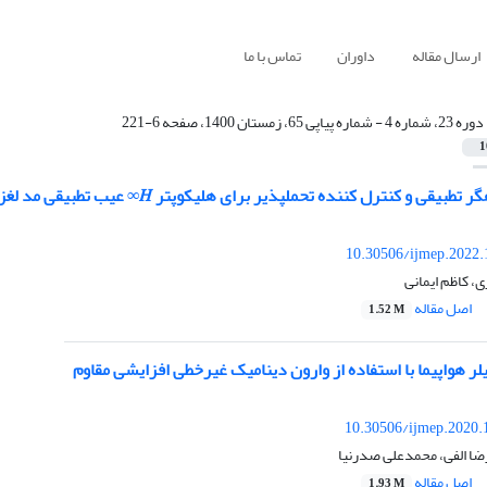
ارسال مقاله
داوران
تماس با ما
دوره 23، شماره 4 - شماره پیاپی 65، زمستان 1400، صفحه 6-221
1
کننده تحملپذیر برای هلیکوپتر 𝐻∞ عیب تطبیقی مد لغزشی بهینه سه درجه آزادی در حضور عیب و اشباع عملگر
10.30506/ijmep.2022.
، کاظم ایمانی
اصل مقاله
1.52 M
یلر هواپیما با استفاده از وارون دینامیک غیرخطی افزایشی مقاوم
10.30506/ijmep.2020.
ضا الفی، محمدعلی صدرنیا
اصل مقاله
1.93 M