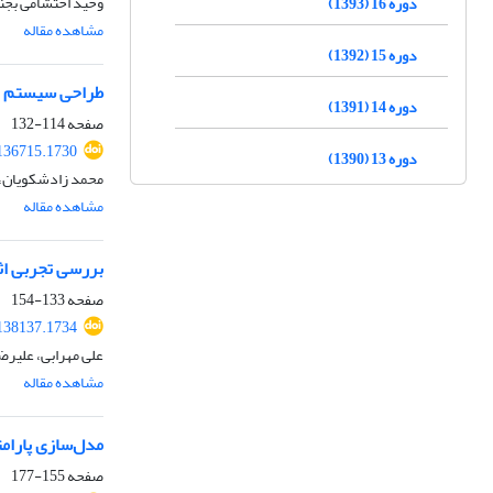
وحید احتشامی بجنو
دوره 16 (1393)
مشاهده مقاله
دوره 15 (1392)
طراحی سیستم تشخیص عیوب گ
دوره 14 (1391)
صفحه
114-132
136715.1730
دوره 13 (1390)
محمد زادشکویان، 
مشاهده مقاله
بررسی تجربی اثر
صفحه
133-154
138137.1734
علی مهرابی، علیرض
مشاهده مقاله
مدل‌سازی پارام
صفحه
155-177