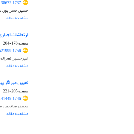
138672.1737
حسین حسن پور، سل
مشاهده مقاله
ارتعاشات اجباری
صفحه
178-204
521999.1756
امیرحسین نصراله 
مشاهده مقاله
تعیین میراگر پ
صفحه
205-221
141449.1746
محمد رضا نجفی، 
مشاهده مقاله